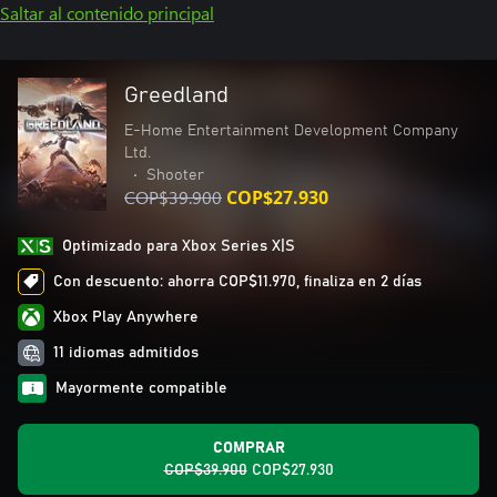
Saltar al contenido principal
Greedland
E-Home Entertainment Development Company
Ltd.
•
Shooter
COP$39.900
COP$27.930
Optimizado para Xbox Series X|S
Con descuento: ahorra COP$11.970, finaliza en 2 días
Xbox Play Anywhere
11 idiomas admitidos
Mayormente compatible
COMPRAR
COP$39.900
COP$27.930