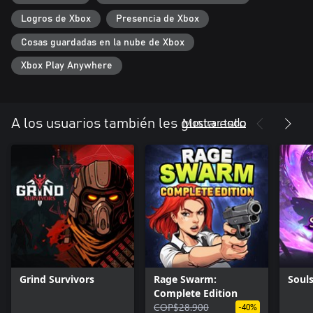
Logros de Xbox
Presencia de Xbox
Cosas guardadas en la nube de Xbox
Xbox Play Anywhere
Mostrar todo
A los usuarios también les gusta esto
Grind Survivors
Rage Swarm:
Soul
Complete Edition
COP$28.900
-40%