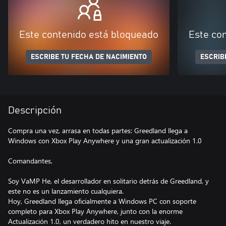
Este contenido está bloqueado
Este co
ESCRIBE TU FECHA DE NACIMIENTO
ESCRIB
Descripción
Compra una vez, arrasa en todas partes: Greedland llega a
Windows con Xbox Play Anywhere y una gran actualización 1.0
Comandantes,
Soy VaMP He, el desarrollador en solitario detrás de Greedland, y
este no es un lanzamiento cualquiera.
Hoy, Greedland llega oficialmente a Windows PC con soporte
completo para Xbox Play Anywhere, junto con la enorme
Actualización 1.0, un verdadero hito en nuestro viaje.