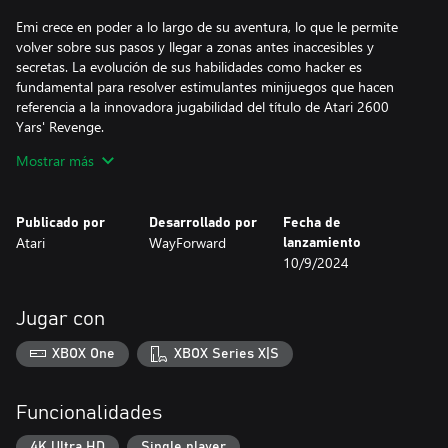
Emi crece en poder a lo largo de su aventura, lo que le permite
volver sobre sus pasos y llegar a zonas antes inaccesibles y
secretas. La evolución de sus habilidades como hacker es
fundamental para resolver estimulantes minijuegos que hacen
referencia a la innovadora jugabilidad del título de Atari 2600
Yars' Revenge.
Mostrar más
Cuanto más se adentra Emi en las instalaciones de QoTech, más
se expande el misterio de ciencia ficción. Un variopinto elenco de
aliados hackers ayudarán a Emi a descubrir su conexión con una
Publicado por
Desarrollado por
Fecha de
lejana raza alienígena y a desbloquear poderes inimaginables.
Atari
WayForward
lanzamiento
10/9/2024
Yars Rising celebra la franquicia Yars con el estilo distintivo de
WayForward de arte anime, humor, mecánica de juego retro y
virtuosismo narrativo.
Jugar con
Características:
XBOX One
XBOX Series X|S
Acción de plataformas en 2D: Emi debe saltar, explotar y
escabullirse de oleadas de enemigos robóticos y alienígenas. Sus
Funcionalidades
poderes latentes se revelan a medida que avanza el juego,
otorgándole mejoras y mejoras biológicas que le permiten llegar
4K Ultra HD
Single player