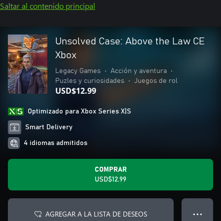
Saltar al contenido principal
Unsolved Case: Above the Law CE
Xbox
Legacy Games
•
Acción y aventura
•
Puzles y curiosidades
•
Juegos de rol
USD$12.99
Optimizado para Xbox Series X|S
Smart Delivery
4 idiomas admitidos
COMPRAR
USD$12.99
AGREGAR A LA LISTA DE DESEOS
● ● ●