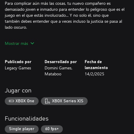
Para complicar aún más las cosas, tu nuevo compañero es
demasiado joven e inmaduro para entender lo peligroso que es el
juego en el que estás involucrado... Y no solo él, sino que
también debes entender que a veces incluso la justicia se pasa al
lado oscuro.
¿Podrás derrotar a los malos junto con tus aliados dispersos, o al
Mostrar más
menos... permanecer con vida?
Hay toneladas de casos nuevos que abordar en esta entrega de
Publicado por
Desarrollado por
Fecha de
la serie Unsolved Case. ¡Busca pruebas, habla con los
Legacy Games
Domini Games,
lanzamiento
sospechosos, resuelve complejos acertijos y toma decisiones que
Mataboo
14/2/2025
Jugar con
XBOX One
XBOX Series X|S
Funcionalidades
Single player
60 fps+