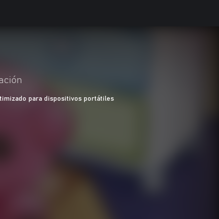
ación
timizado para dispositivos portátiles