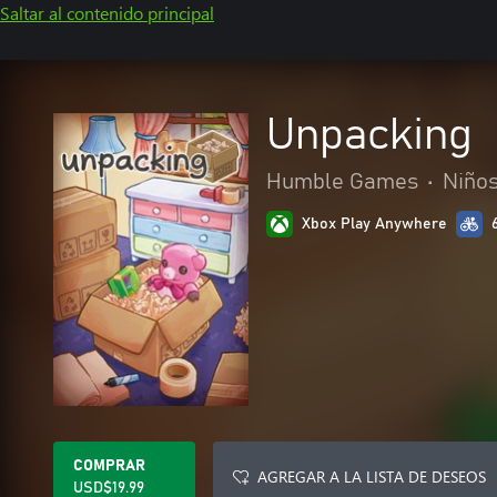
Saltar al contenido principal
Unpacking
Humble Games
•
Niños
Xbox Play Anywhere
COMPRAR
AGREGAR A LA LISTA DE DESEOS
USD$19.99