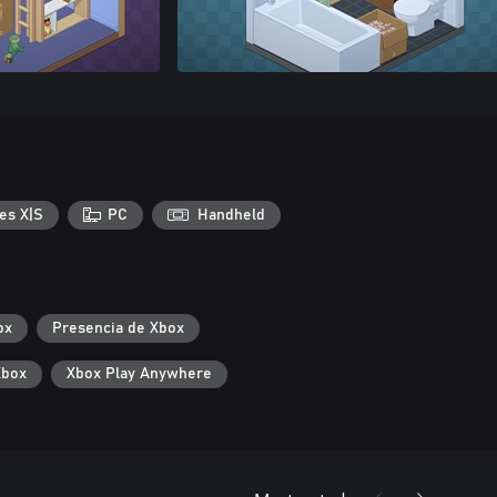
es X|S
PC
Handheld
ox
Presencia de Xbox
Xbox
Xbox Play Anywhere