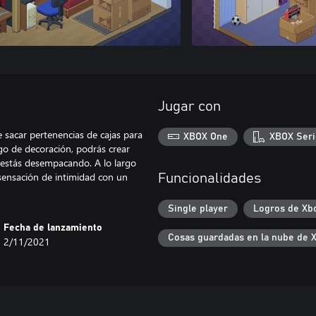
Jugar con
e sacar pertenencias de cajas para
XBOX One
XBOX Seri
go de decoración, podrás crear
 estás desempacando. A lo largo
sensación de intimidad con un
Funcionalidades
Single player
Logros de Xb
Fecha de lanzamiento
Cosas guardadas en la nube de 
2/11/2021