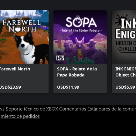
Farewell North
SOPA - Relato de la
INK ENIG
Papa Robada
Object Ch
USD$23.99
USD$11.99
USD$5.99
ws
Soporte técnico de XBOX
Comentarios
Estándares de la comu
imiento de pedidos