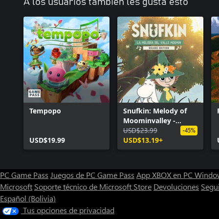
A los usuarios también les gusta esto
Tempopo
Snufkin: Melody of
Moominvalley -
Digital Deluxe Edition
USD$23.99
-45%
USD$19.99
USD$13.19+
PC Game Pass
Juegos de PC Game Pass
App XBOX en PC Windo
Microsoft
Soporte técnico de Microsoft Store
Devoluciones
Segu
Español (Bolivia)
Tus opciones de privacidad