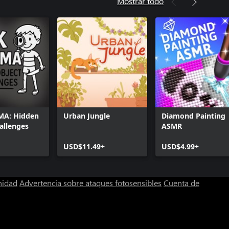
Mostrar todo
MA: Hidden
Urban Jungle
Diamond Painting
allenges
ASMR
USD$11.49+
USD$4.99+
nidad
Advertencia sobre ataques fotosensibles
Cuenta de