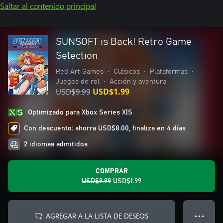
Saltar al contenido principal
SUNSOFT is Back! Retro Game
Selection
Red Art Games
•
Clásicos
•
Plataformas
•
Juegos de rol
•
Acción y aventura
USD$9.99
USD$1.99
Optimizado para Xbox Series X|S
Con descuento: ahorra USD$8.00, finaliza en 4 días
2 idiomas admitidos
COMPRAR
USD$9.99
USD$1.99
AGREGAR A LA LISTA DE DESEOS
● ● ●