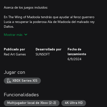
Acerca de los juegos incluidos:
En The Wing of Madoola tendrás que ayudar al feroz guerrero
Lucia a recuperar la poderosa Ala de Madoola del malvado rey
Daltos.
Mostrar más
En Firework Thrower Kantaro's 53 Stations of the Tokaido serás el
artesano de fuegos artificiales Kantaro y tendrás que evitar que
los malvados mercaderes conviertan sus creaciones en armas.
Publicado por
Desarrollado por
Fecha de
Red Art Games
SUNSOFT
lanzamiento
En Ripple Island jugarás como Kyle, un joven chico que sueña con
6/9/2024
una vida mejor y que acude a la llamada de ayuda del rey Dotella
para combatir con el malvado emperador Groaker.
Jugar con
Además de implementar la traducción en los 3 títulos, se han
XBOX Series X|S
añadido muchas otras características para hacer que la
experiencia de juego sea mejor y esté más adaptada a los
jugadores actuales.
Funcionalidades
Multijugador local de Xbox (2-2)
4K Ultra HD