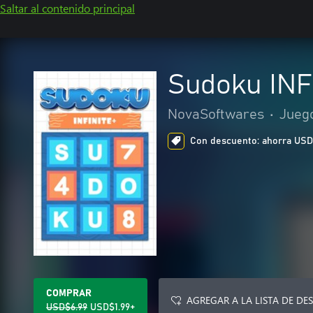
Saltar al contenido principal
Sudoku INF
NovaSoftwares
•
Jueg
Con descuento: ahorra USD$5
COMPRAR
AGREGAR A LA LISTA DE DE
USD$6.99
USD$1.99+