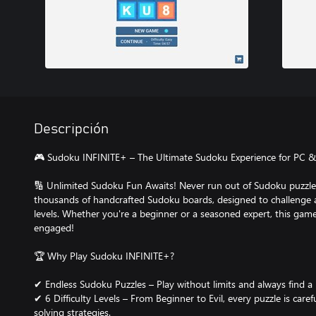
Descripción
🎮 Sudoku INFINITE+ – The Ultimate Sudoku Experience for PC &
🔢 Unlimited Sudoku Fun Awaits! Never run out of Sudoku puzzle
thousands of handcrafted Sudoku boards, designed to challenge and
levels. Whether you're a beginner or a seasoned expert, this gam
engaged!
🏆 Why Play Sudoku INFINITE+?
✔ Endless Sudoku Puzzles – Play without limits and always find a
✔ 6 Difficulty Levels – From Beginner to Evil, every puzzle is car
solving strategies.