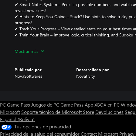
✔ Smart Notes System – Pencil in possible numbers, and watch as
reveal new clues!
✔ Hints to Keep You Going – Stuck? Use hints to solve tricky pu
progress!
✔ Track Your Progress – View detailed stats on your best times a
✔ Train Your Brain – Improve logic, critical thinking, and Sudoku 
🎮 Optimized for PC & Xbox
Mostrar más
Experience seamless gameplay with full support for Xbox controll
Publicado por
Desarrollado por
🖥️ PC Controls:
NovaSoftwares
Novativity
Mouse – Click to place numbers with ease.
Keyboard – Use arrow keys to navigate, Spacebar to select and s
Controller – Left Stick to move, A Button to select and submit, X 
PC Game Pass
Juegos de PC Game Pass
App XBOX en PC Windo
🎮 Xbox Controls:
Microsoft
Soporte técnico de Microsoft Store
Devoluciones
Segu
Español (Bolivia)
Left Stick – Move cursor.
A Button – Select and submit numbers.
Tus opciones de privacidad
X Button – Go back.
Privacidad de la salud del consumidor
Contact Microsoft
Privacy