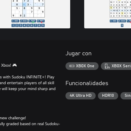
Jugar con
 Xbox! 🎮
XBOX One
XBOX Seri
s with Sudoku INFINITE+! Play
 entertain players of all skill
Funcionalidades
e will keep your mind sharp and
4K Ultra HD
HDR10
Sin
 new challenge!
efully graded based on real Sudoku-