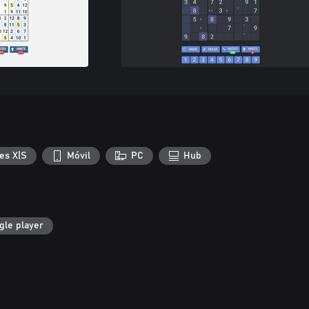
es X|S
Móvil
PC
Hub
gle player