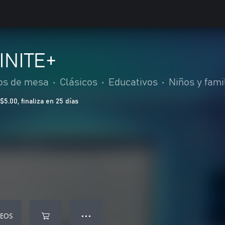
INITE+
os de mesa
•
Clásicos
•
Educativos
•
Niños y fami
.00, finaliza en 25 días
SEOS
● ● ●