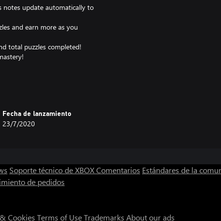
 notes update automatically to
zzles and earn more as you
nd total puzzles completed!
mastery!
ers, keyboard, and mouse:
Fecha de lanzamiento
23/7/2020
ubmit.
Button to go back or exit.
ws
Soporte técnico de XBOX
Comentarios
Estándares de la comu
imiento de pedidos
 & Cookies
Terms of Use
Trademarks
About our ads