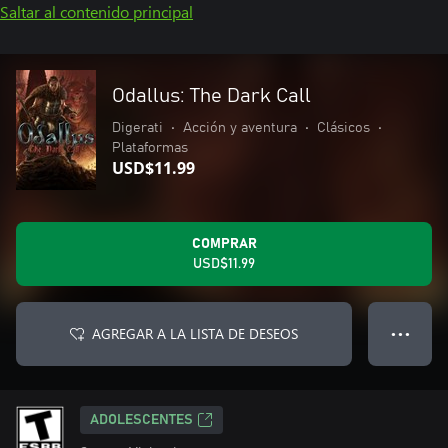
Saltar al contenido principal
Odallus: The Dark Call
Digerati
•
Acción y aventura
•
Clásicos
•
Plataformas
USD$11.99
COMPRAR
USD$11.99
AGREGAR A LA LISTA DE DESEOS
● ● ●
ADOLESCENTES