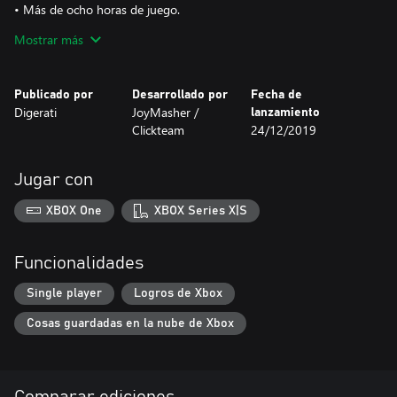
• Más de ocho horas de juego.
Mostrar más
• Más de 50 tipos de enemigos.
Publicado por
Desarrollado por
Fecha de
Digerati
JoyMasher /
lanzamiento
Clickteam
24/12/2019
Jugar con
XBOX One
XBOX Series X|S
Funcionalidades
Single player
Logros de Xbox
Cosas guardadas en la nube de Xbox
Comparar ediciones