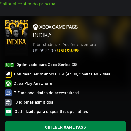
Saltar al contenido principal
INDIKA
11 bit studios
•
Acción y aventura
USD$24.99
USD$9.99
Optimizado para Xbox Series X|S
Con descuento: ahorra USD$15.00, finaliza en 2 días
Xbox Play Anywhere
7 Funcionalidades de accesibilidad
10 idiomas admitidos
Optimizado para dispositivos portátiles
OBTENER GAME PASS