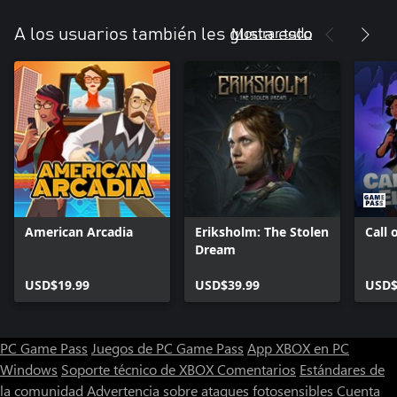
Mostrar todo
A los usuarios también les gusta esto
American Arcadia
Eriksholm: The Stolen
Call 
Dream
USD$19.99
USD$39.99
USD$
PC Game Pass
Juegos de PC Game Pass
App XBOX en PC
Windows
Soporte técnico de XBOX
Comentarios
Estándares de
la comunidad
Advertencia sobre ataques fotosensibles
Cuenta