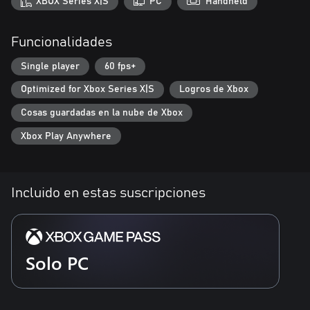
XBOX Series X|S
PC
Handheld
integrantes tienen muy presentes los aspectos estéticos, pero no
dudan en cuestionar las normas éticas. INDIKA es la prueba
fehaciente de esto, ya que supone un desafío abierto a los
Funcionalidades
planteamientos establecidos en la industria a la hora de crear
Single player
60 fps+
Optimized for Xbox Series X|S
Logros de Xbox
Cosas guardadas en la nube de Xbox
Xbox Play Anywhere
Incluido en estas suscripciones
Solo PC