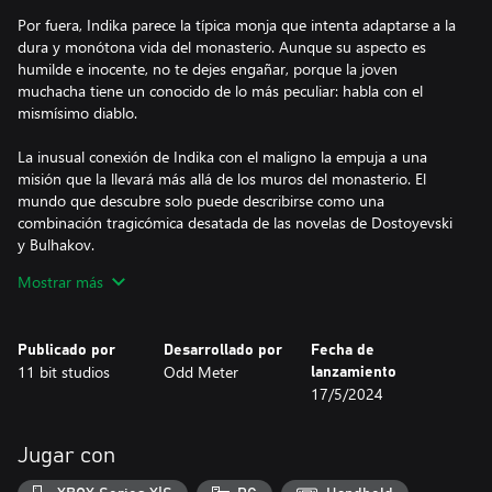
Por fuera, Indika parece la típica monja que intenta adaptarse a la
dura y monótona vida del monasterio. Aunque su aspecto es
humilde e inocente, no te dejes engañar, porque la joven
muchacha tiene un conocido de lo más peculiar: habla con el
mismísimo diablo.
La inusual conexión de Indika con el maligno la empuja a una
misión que la llevará más allá de los muros del monasterio. El
mundo que descubre solo puede describirse como una
combinación tragicómica desatada de las novelas de Dostoyevski
y Bulhakov.
Mostrar más
DISFRUTA DE UN JUEGO INDIE EN EL QUE TODO VALE
La religión y la autoridad son temas que están muy presentes en
Publicado por
Desarrollado por
Fecha de
el viaje de Indika, y ella tendrá que enfrentarse a numerosas
11 bit studios
Odd Meter
lanzamiento
cuestiones durante el trayecto. Guíala para que consiga encontrar
17/5/2024
todas las respuestas antes de que concluya la odisea que marcará
su vida.
Jugar con
Odd Meter es un pequeño estudio independiente que antes
tenía su sede en Moscú, pero ahora opera desde Kazajistán. Sus