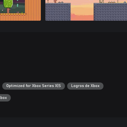
Optimized for Xbox Series X|S
Logros de Xbox
Xbox