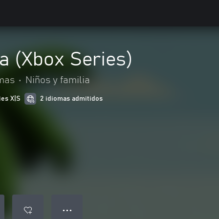
a (Xbox Series)
mas
•
Niños y familia
ies X|S
2 idiomas admitidos
● ● ●