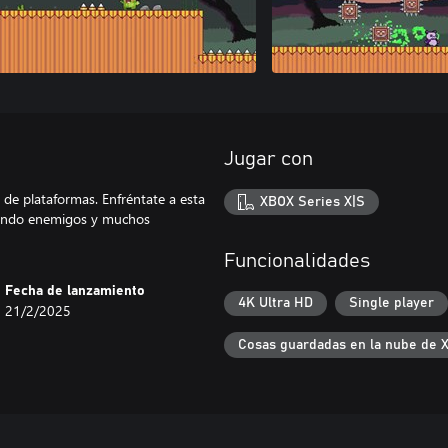
Jugar con
 de plataformas. Enfréntate a esta
XBOX Series X|S
iando enemigos y muchos
Funcionalidades
Fecha de lanzamiento
4K Ultra HD
Single player
21/2/2025
Cosas guardadas en la nube de 