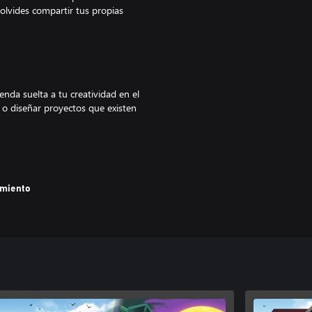
 olvides compartir tus propias
nda suelta a tu creatividad en el
l o diseñar proyectos que existen
moslo, merece la pena hacer un
amiento
a la ciudad de Pinnacove.
 están dispuestos a confiarte sus
 estos muros?
sto compartirá contigo algunos