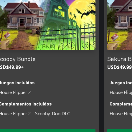
onstruir casas desde cero. ¿O tal
s en largos y atractivos proyectos
cooby Bundle
Sakura B
SD$49.99+
USD$49.99
Juegos incluidos
Juegos inc
House Flipper 2
House Flip
Complementos incluidos
Complemen
House Flipper 2 - Scooby-Doo DLC
House Flip