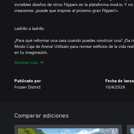
increíbles diseños de otros Flippers en la plataforma mod.io. Y no
creaciones: ¡puede que inspires al próximo gran Flipper!».
Ladrillo a ladrillo
¿Para qué reformar una casa cuando puedes construir una? ¡Da rie
Modo Caja de Arena! Utilízalo para recrear edificios de la vida rea
en tu imaginación.
Recuerda: ¡construir desde cero no es tarea fácil! Pero reconozcá
Mostrar más
esfuerzo extra para diseñar la casa de tus sueños.
Publicado por
Fecha de lanz
Érase una vez…
Frozen District
10/4/2024
Entre las cumbres de las montañas y un mar infinito, se encuentr
Un lugar donde se ha detenido el tiempo y sus amables residentes
hogares.
¿Serás capaz de descubrir algunas de las historias que hay entre
Comparar ediciones
Tu viejo amigo Tom, que parece conocer a todo el barrio, con gu
conocimientos locales.