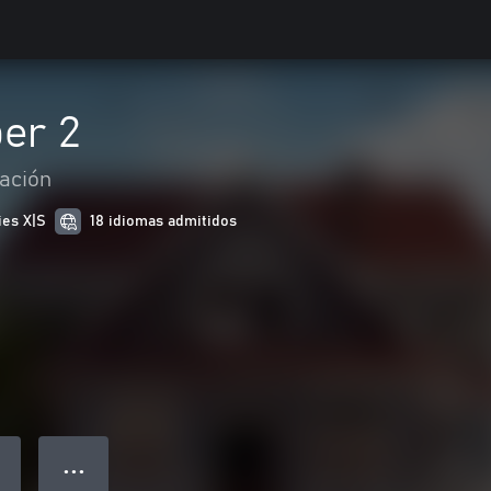
er 2
ación
ies X|S
18 idiomas admitidos
● ● ●