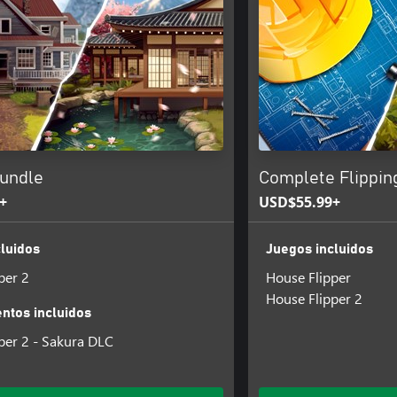
undle
Complete Flippin
+
USD$55.99+
luidos
Juegos incluidos
per 2
House Flipper
House Flipper 2
tos incluidos
per 2 - Sakura DLC