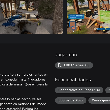
Jugar con
XBOX Series X|S
p gratuito y sumergíos juntos en
 en consola, hasta 4 jugadores
Funcionalidades
 caja de arena. ¡Que empiece la
Cooperativo en línea (2-4)
tes lo habías hecho, ya sea
Logros de Xbox
Cosas guar
giéndote en misiones del modo
dado atascado? Explora los