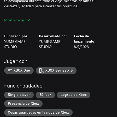
te acompañará durante todo el viaje, mientras desafías tu
destreza y agilidad para alcanzar tus objetivos.
Invita a tus amigos y familiares a unirse a ti en esta aventura
Mostrar más
única. Comparte tus experiencias en las redes sociales y desafíalos
a superar tus mejores tiempos.
Publicado por
Desarrollado por
Fecha de
Si estás buscando un juego cautivador, con desafíos divertidos y
YUME GAME
YUME GAME
lanzamiento
una zorra adorable como protagonista, ¡Foxes Need To Eat es
STUDIO
STUDIO
8/9/2023
perfecto para ti! Prepárate para encantarte con su jugabilidad
simplificada y arte en píxel minimalista. ¿Estás listo para enfrentar
este desafío?
Jugar con
XBOX One
XBOX Series X|S
Funcionalidades
Single player
60 fps+
Logros de Xbox
Presencia de Xbox
Cosas guardadas en la nube de Xbox