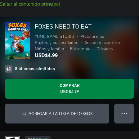
Saltar al contenido principal
FOXES NEED TO EAT
YUME GAME STUDIO
•
Plataformas
•
Puzles y curiosidades
•
Acción y aventura
•
Niños y familia
•
Estrategia
•
Clásicos
USD$4.99
8 idiomas admitidos
COMPRAR
USD$4.99
AGREGAR A LA LISTA DE DESEOS
● ● ●