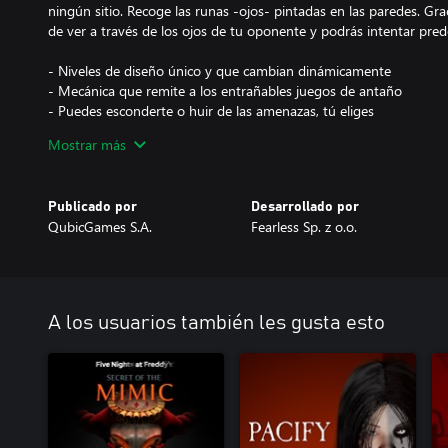
ningún sitio. Recoge las runas -ojos- pintadas en las paredes. Grac
de ver a través de los ojos de tu oponente y podrás intentar pre
- Niveles de diseño único y que cambian dinámicamente
- Mecánica que remite a los entrañables juegos de antaño
- Puedes esconderte o huir de las amenazas, tú eliges
- Usa tu mapa y tu ojo para sobrevivir
Mostrar más
- Recoge todas las notas ocultas para descubrir la misteriosa histo
- Un montón de modos de juego y niveles, La Mansión era sólo el
- Prueba tu suerte en el modo sin fin, donde los monstruos se hac
Publicado por
Desarrollado por
puesta a prueba. Te atraparán, morirás, ¡pero sigue intentándolo!
QubicGames S.A.
Fearless Sp. z o.o.
- Caza a Krasue, al peligroso Charles y mucho más
- Modo Halloween, atrapa las calabazas para conseguir dinero ext
A los usuarios también les gusta esto