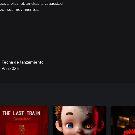
ias a ellas, obtendrás la capacidad
decir sus movimientos.
ria de cada nivel.
 principio
en más fuertes y tu valentía será
Fecha de lanzamiento
9/5/2025
ra