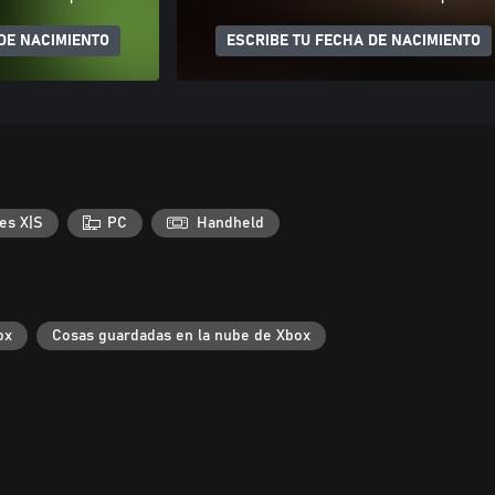
DE NACIMIENTO
ESCRIBE TU FECHA DE NACIMIENTO
es X|S
PC
Handheld
ox
Cosas guardadas en la nube de Xbox