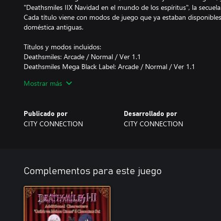
"Deathsmiles IIX Navidad en el mundo de los espíritus", la secuela
Cada título viene con modos de juego que ya estaban disponibles
doméstica antiguas.
Títulos y modos incluidos:
Deathsmiles: Arcade / Normal / Ver 1.1
Deathsmiles Mega Black Label: Arcade / Normal / Ver 1.1
Deathsmiles IIX Navidad en el mundo de los espíritus: Arcade / II
Mostrar más
• Modo de entrenamiento detallado y clasificaciones en línea
El modo de entrenamiento te permite personalizar la configuración
Publicado por
Desarrollado por
que puedas practicar.
CITY CONNECTION
CITY CONNECTION
Las opciones detalladas se pueden modificar para que los niveles 
principiantes o más desafiantes para los expertos.
Se han implementado tablas de clasificación en línea para cada mo
¡Sigue entrenando y consigue la puntuación más alta!
Complementos para este juego