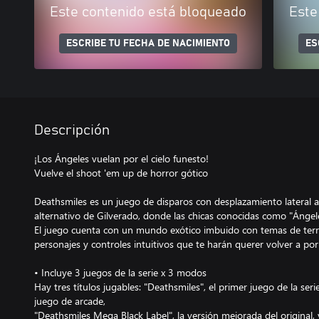
Este contenido está bloqueado
Este
ESCRIBE TU FECHA DE NACIMIENTO
ES
Descripción
¡Los Ángeles vuelan por el cielo funesto!
Vuelve el shoot 'em up de horror gótico
Deathsmiles es un juego de disparos con desplazamiento lateral
alternativo de Gilverado, donde las chicas conocidas como "Ángele
El juego cuenta con un mundo exótico imbuido con temas de terr
personajes y controles intuitivos que te harán querer volver a po
• Incluye 3 juegos de la serie x 3 modos
Hay tres títulos jugables: "Deathsmiles", el primer juego de la se
juego de arcade,
"Deathsmiles Mega Black Label", la versión mejorada del original, 