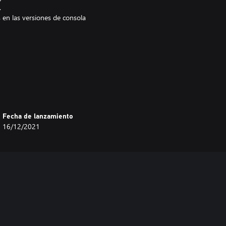
.
 en las versiones de consola
X / Arrange
 del personaje y del nivel para
Fecha de lanzamiento
16/12/2021
sean más fáciles para los
do de cada título.