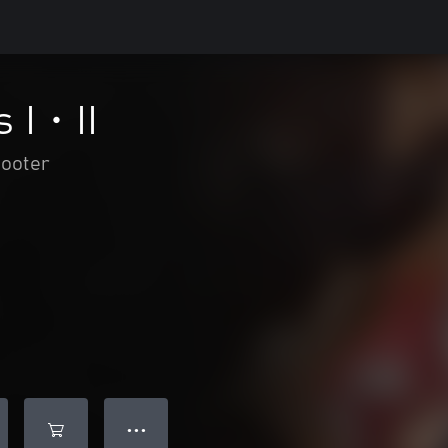
s I・II
ooter
● ● ●