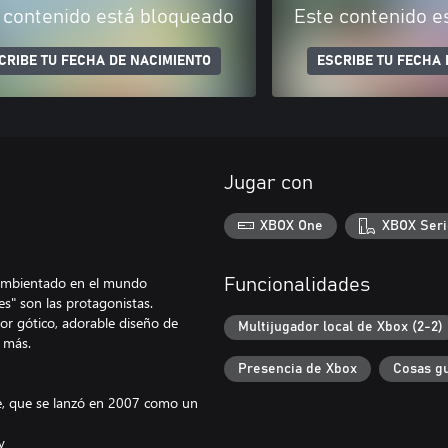
 contenido está bloqueado
Este contenido e
CRIBE TU FECHA DE NACIMIENTO
ESCRIBE TU FECHA 
Jugar con
XBOX One
XBOX Seri
 ambientado en el mundo
Funcionalidades
s" son las protagonistas.
or gótico, adorable diseño de
Multijugador local de Xbox (2-2)
r más.
Presencia de Xbox
Cosas g
rie, que se lanzó en 2007 como un
y