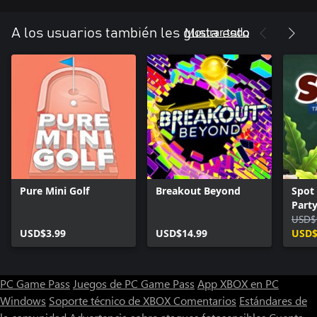
Mostrar todo
A los usuarios también les gusta esto
Pure Mini Golf
Breakout Beyond
Spot 
Part
USD$
USD$3.99
USD$14.99
USD$
PC Game Pass
Juegos de PC Game Pass
App XBOX en PC
Windows
Soporte técnico de XBOX
Comentarios
Estándares de