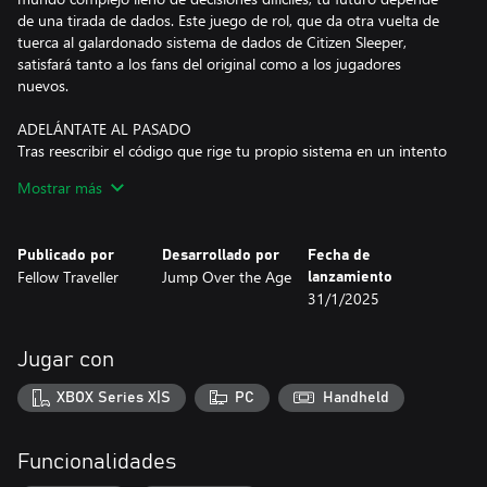
de una tirada de dados. Este juego de rol, que da otra vuelta de
tuerca al galardonado sistema de dados de Citizen Sleeper,
satisfará tanto a los fans del original como a los jugadores
nuevos.
ADELÁNTATE AL PASADO
Tras reescribir el código que rige tu propio sistema en un intento
desesperado por liberarte de la servidumbre, te ves en la
Mostrar más
situación de tener que huir de nuevo, esta vez en un cuerpo
maltrecho, con una recompensa por tu cabeza y ningún recuerdo
de tu pasado.
Publicado por
Desarrollado por
Fecha de
Fellow Traveller
Jump Over the Age
lanzamiento
REINICIA, RECONSTRUYE, REPARA
31/1/2025
Vuelve el revolucionario sistema de dados de Citizen Sleeper; esta
vez, mejorado para la secuela. Usa los dados para gestionar la
tensión o recibir daño. Lidia con los errores a medida que se van
Jugar con
acumulando en tu sistema. Fuerza la suerte y haz que el ciclo
valga la pena.
XBOX Series X|S
PC
Handheld
FUERZA LA SUERTE
Ahora todas las clases de personaje cuentan con una habilidad
Funcionalidades
llamada «Forzar» que, según dónde y cómo la uses, puede