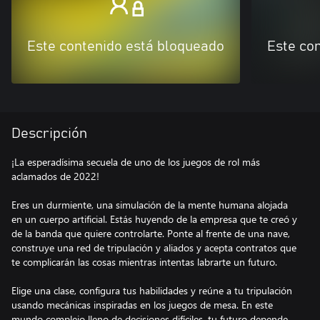
Este contenido está bloqueado
Este co
Descripción
¡La esperadísima secuela de uno de los juegos de rol más
aclamados de 2022!
Eres un durmiente, una simulación de la mente humana alojada
en un cuerpo artificial. Estás huyendo de la empresa que te creó y
de la banda que quiere controlarte. Ponte al frente de una nave,
construye una red de tripulación y aliados y acepta contratos que
te complicarán las cosas mientras intentas labrarte un futuro.
Elige una clase, configura tus habilidades y reúne a tu tripulación
usando mecánicas inspiradas en los juegos de mesa. En este
mundo complejo lleno de decisiones difíciles, tu futuro depende