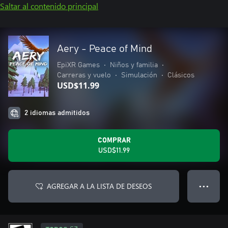
Saltar al contenido principal
Aery - Peace of Mind
EpiXR Games
•
Niños y familia
•
Carreras y vuelo
•
Simulación
•
Clásicos
USD$11.99
2 idiomas admitidos
COMPRAR
USD$11.99
AGREGAR A LA LISTA DE DESEOS
● ● ●