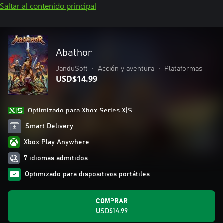
Saltar al contenido principal
Abathor
JanduSoft
•
Acción y aventura
•
Plataformas
USD$14.99
Optimizado para Xbox Series X|S
Smart Delivery
Xbox Play Anywhere
7 idiomas admitidos
Optimizado para dispositivos portátiles
COMPRAR
USD$14.99