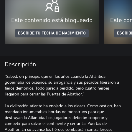
Este contenido está bloqueado
Este co
ESCRIBE TU FECHA DE NACIMIENTO
ESCRIB
Descripción
"Sabed, oh príncipe, que en los años cuando la Atlántida
gobernaba los océanos, su arrogancia y sus pecados liberaron a
fieros demonios. Todo parecía perdido, pero cuatro héroes
llegaron para cerrar las Puertas de Abathor.”
La civilización atlante ha enojado a los dioses. Como castigo, han
mandado innumerables hordas de monstruos para que
destruyan la Atlántida. Los jugadores deberán cooperar y
competir para salvar el continente y cerrar las Puertas de
Abathor. En su avance los héroes combatirán contra feroces