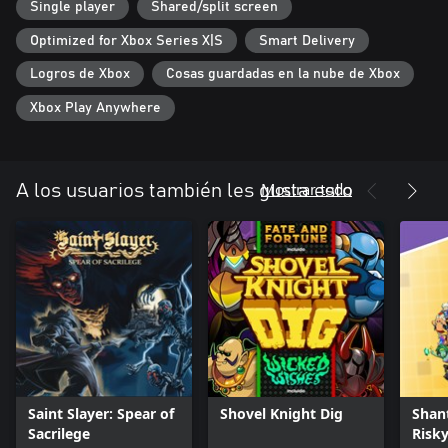
Single player
Shared/split screen
Optimized for Xbox Series X|S
Smart Delivery
Logros de Xbox
Cosas guardadas en la nube de Xbox
Xbox Play Anywhere
Mostrar todo
A los usuarios también les gusta esto
Saint Slayer: Spear of
Shovel Knight Dig
Shan
Sacrilege
Risky