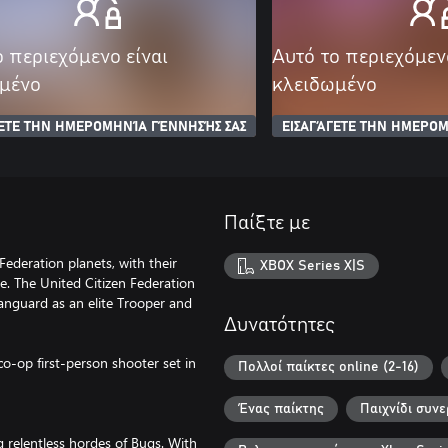
ο περιεχόμενο είναι
Αυτό το περιεχόμεν
μένο
κλειδωμένο
ΓΕΤΕ ΤΗΝ ΗΜΕΡΟΜΗΝΊΑ ΓΈΝΝΗΣΉΣ ΣΑΣ
ΕΙΣΑΓΆΓΕΤΕ ΤΗΝ ΗΜΕΡΟΜ
Παίξτε με
ederation planets, with their
XBOX Series X|S
e. The United Citizen Federation
anguard as an elite Trooper and
Δυνατότητες
o-op first-person shooter set in
Πολλοί παίκτες online (2-16)
Ένας παίκτης
Παιχνίδι συν
g relentless hordes of Bugs. With