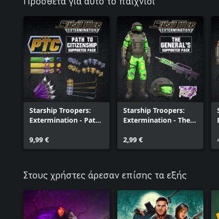
Πρόσθετα για αυτό το παιχνίδι
Starship Troopers:
Starship Troopers:
Extermination - Path
Extermination - The
to Citizenship
Generals Armor Pack
9,99 €
2,99 €
Στους χρήστες άρεσαν επίσης τα εξής