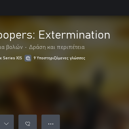
oopers: Extermination
δια βολών
•
Δράση και περιπέτεια
x Series X|S
9 Υποστηριζόμενες γλώσσες
● ● ●