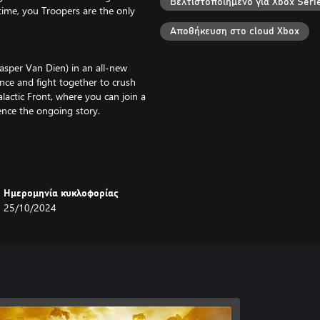
Βελτιστοποιημένο για Xbox Seri
ime, you Troopers are the only
Αποθήκευση στο cloud Xbox
asper Van Dien) in an all-new
nce and fight together to crush
alactic Front, where you can join a
ence the ongoing story.
quad. Attack with the Ranger,
Demolisher, cover your team with
with the Medic. Progress with each
Ημερομηνία κυκλοφορίας
on options. Do your part AND look
25/10/2024
o you’re going to need to hunker
refineries, towers, machine-gun
 menace. Get your defenses ready,
a Grenadiers, Tanker Bugs, and