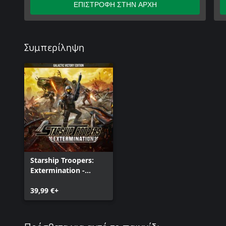
ΕΠΙΣΤΡΟΦΗ ΣΤΗΝ ΑΡΧΗ
Συμπερίληψη
Starship Troopers:
Extermination -
Galactic Victory
Edition
39,99 €+