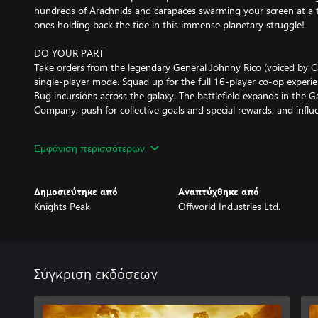
hundreds of Arachnids and carapaces swarming your screen at a t
ones holding back the tide in this immense planetary struggle!
DO YOUR PART
Take orders from the legendary General Johnny Rico (voiced by C
single-player mode. Squad up for the full 16-player co-op experie
Bug incursions across the galaxy. The battlefield expands in the G
Company, push for collective goals and special rewards, and influ
WELCOME TO THE NEW VANGUARD
Εμφάνιση περισσότερων
Choose from six classes to suit your playstyle and support your s
squash Bugs at range with the Sniper, deal devastation with the 
the Guardian, fortify positions with the Engineer, and save lives 
Δημοσιεύτηκε από
Αναπτύχθηκε από
class to unlock new weapons, equipment, perks, and customizati
Knights Peak
Offworld Industries Ltd.
the part!
THE ONLY GOOD BUG...
Increasing threat levels beckon bigger, more dangerous Bugs... s
down to stand a chance. Retake and rebuild bases, and construct 
Σύγκριση εκδόσεων
turrets, and more to wrest control of planets away from the Bug
then aim for the weak spots on Drones, Warriors, Gunners, Plasm
many more ugly varieties of Arachnid bastards!