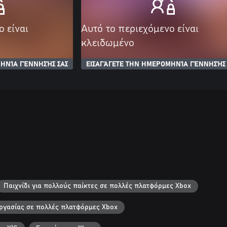
ο είναι
Αυτό το περιεχόμενο είναι
κλειδωμένο
ΗΝΊΑ ΓΈΝΝΗΣΉΣ ΣΑΣ
ΕΙΣΑΓΆΓΕΤΕ ΤΗΝ ΗΜΕΡΟΜΗΝΊΑ ΓΈΝΝΗΣΉΣ 
Παιχνίδι για πολλούς παίκτες σε πολλές πλατφόρμες Xbox
εργασίας σε πολλές πλατφόρμες Xbox