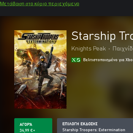
Μετάβαση στο κύριο περιεχόμενο
Starship Tr
Knights Peak
•
Παιχνί
Βελτιστοποιημένο για Xbo
ΕΠΙΛΟΓΗ ΕΚΔΟΣΗΣ
ΑΓΟΡΆ
Starship Troopers: Extermination
34,99 €+