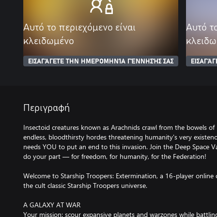
Αυτό το περιεχόμενο είναι
Αυτό τ
κλειδωμένο
κλειδω
ΕΙΣΑΓΆΓΕΤΕ ΤΗΝ ΗΜΕΡΟΜΗΝΊΑ ΓΈΝΝΗΣΉΣ ΣΑΣ
ΕΙΣΑΓΆ
Περιγραφή
Insectoid creatures known as Arachnids crawl from the bowels of F
endless, bloodthirsty hordes threatening humanity's very existenc
needs YOU to put an end to this invasion. Join the Deep Space V
do your part — for freedom, for humanity, for the Federation!
Welcome to Starship Troopers: Extermination, a 16-player online c
the cult classic Starship Troopers universe.
A GALAXY AT WAR
Your mission: scour expansive planets and warzones while battlin