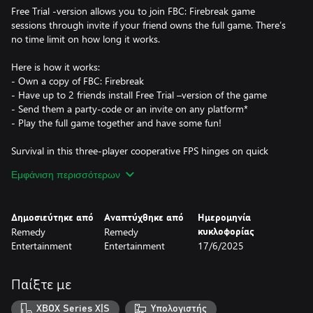
Free Trial -version allows you to join FBC: Firebreak game
sessions through invite if your friend owns the full game. There’s
no time limit on how long it works.
Here is how it works:
- Own a copy of FBC: Firebreak
- Have up to 2 friends install Free Trial –version of the game
- Send them a party-code or an invite on any platform*
- Play the full game together and have some fun!
Survival in this three-player cooperative FPS hinges on quick
thinking and seamless teamwork as you scramble to tame raging
Εμφάνιση περισσότερων
paranatural crises across a variety of unexpected locations.
*Using Free Trial requires at least an Essential Game Pass
Δημοσιεύτηκε από
Αναπτύχθηκε από
Ημερομηνία
subscription on Xbox.
Remedy
Remedy
κυκλοφορίας
Entertainment
Entertainment
17/6/2025
Παίξτε με
XBOX Series X|S
Υπολογιστής