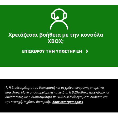
Research
(Game
Preview),
Retro
Classics,
RESIDENT
Χρειάζεσαι βοήθεια με την κονσόλα
EVIL
XBOX;
3
ΕΠΙΣΚΕΨΟΥ ΤΗΝ ΥΠΟΣΤΗΡΙΞΗ
for
Xbox,
NHL
26
Xbox
Series
1. Η διαθεσιμότητα του διακομιστή και οι χρόνοι αναμονής μπορεί να
X|S,
ποικίλουν. Μόνο υποστηριζόμενα παιχνίδια. Η βιβλιοθήκη παιχνιδιών, οι
NHL
δυνατότητες και η διαθεσιμότητα ποικίλλουν ανάλογα με τη συσκευή και
25
την περιοχή. Ισχύουν όρια ροής.
Xbox.com/gamepass
Xbox
Series