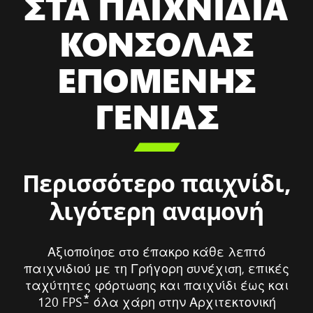
ΣΤΑ ΠΑΙΧΝΙΔΙΑ
ΚΟΝΣΟΛΑΣ
ΕΠΟΜΕΝΗΣ
ΓΕΝΙΑΣ

Περισσότερο παιχνίδι,
λιγότερη αναμονή
Αξιοποίησε στο έπακρο κάθε λεπτό
παιχνιδιού με τη Γρήγορη συνέχιση, επικές
ταχύτητες φόρτωσης και παιχνίδι έως και
*
120 FPS
όλα χάρη στην Αρχιτεκτονική