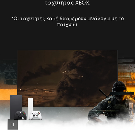
ταχύτητας XBOX.
*Οι ταχύτητες καρέ διαφέρουν ανάλογα με το
παιχνίδι.
Μοντάζ
του
Call
of
Duty:
Black
Ops
6
σε
μια
τηλεόραση
δίπλα
στο