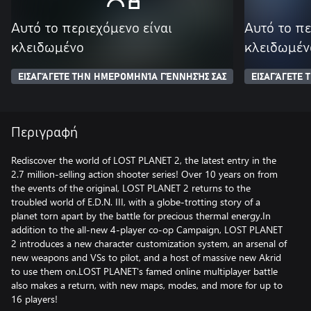
Αυτό το περιεχόμενο είναι
Αυτό το πε
κλειδωμένο
κλειδωμέν
ΕΙΣΑΓΆΓΕΤΕ ΤΗΝ ΗΜΕΡΟΜΗΝΊΑ ΓΈΝΝΗΣΉΣ ΣΑΣ
ΕΙΣΑΓΆΓΕΤΕ
Περιγραφή
Rediscover the world of LOST PLANET 2, the latest entry in the
2.7 million-selling action shooter series! Over 10 years on from
the events of the original, LOST PLANET 2 returns to the
troubled world of E.D.N. III, with a globe-trotting story of a
planet torn apart by the battle for precious thermal energy.In
addition to the all-new 4-player co-op Campaign, LOST PLANET
2 introduces a new character customization system, an arsenal of
new weapons and VSs to pilot, and a host of massive new Akrid
to use them on.LOST PLANET's famed online multiplayer battle
also makes a return, with new maps, modes, and more for up to
16 players!