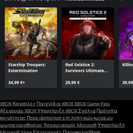
Starship Troopers:
Red Solstice 2:
Killi
Extermination
Survivors Ultimate
Edition
34,99 €+
29,99 €
39,99
XBOX Κονσόλες
Παιχνίδια XBOX
XBOX Game Pass
Αξεσουάρ XBOX
Υποστήριξη XBOX
Σχόλια
Πρότυπα
κοινότητας
Προειδοποίηση επιληπτικών κρίσεων
φωτοευαισθησίας
Λογαριασμός Microsoft
Υποστήριξη
Microsoft Store
Επιστροφές
Παρακολούθηση