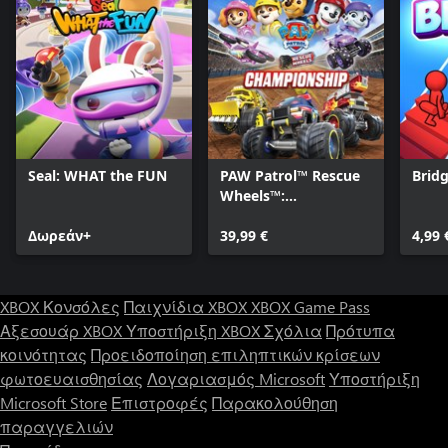
stand out!
Some outfits even change based on your gameplay.
Since performance isn't affected, why not enjoy your vacation in
style.
Courses and skins are scheduled to be continually added each
season!
Now, become a penguin and let's all head out together!
Seal: WHAT the FUN
PAW Patrol™ Rescue
Brid
Wheels™:
Championship
Δωρεάν+
39,99 €
4,99 
XBOX Κονσόλες
Παιχνίδια XBOX
XBOX Game Pass
Αξεσουάρ XBOX
Υποστήριξη XBOX
Σχόλια
Πρότυπα
κοινότητας
Προειδοποίηση επιληπτικών κρίσεων
φωτοευαισθησίας
Λογαριασμός Microsoft
Υποστήριξη
Microsoft Store
Επιστροφές
Παρακολούθηση
παραγγελιών