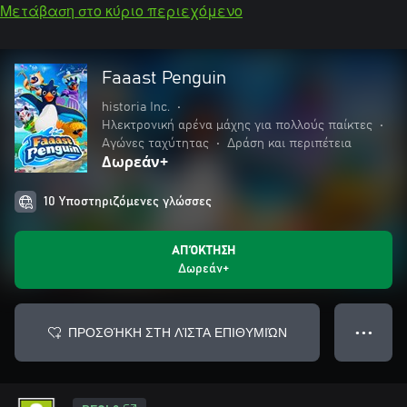
Μετάβαση στο κύριο περιεχόμενο
Faaast Penguin
historia Inc.
•
Ηλεκτρονική αρένα μάχης για πολλούς παίκτες
•
Αγώνες ταχύτητας
•
Δράση και περιπέτεια
Δωρεάν+
10 Υποστηριζόμενες γλώσσες
ΑΠΌΚΤΗΣΗ
Δωρεάν+
ΠΡΟΣΘΉΚΗ ΣΤΗ ΛΊΣΤΑ ΕΠΙΘΥΜΙΏΝ
● ● ●