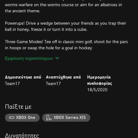
worms warfare on the worms course or aim for an albatross in
the ancient theme.
Powerups! Drive a wedge between your friends as you trap their
ball in honey, freeze it or turn it into a cube.
Three Game Modes! Tee off in classic mini golf, shoot for the pars
in hoops or swap the hole for a goal in hockey
Εμφάνιση περισσότερων
Customisations! Turn the fairway into the runway, with stylish
hats, floaties and trails for your ball!
Δημοσιεύτηκε από
Αναπτύχθηκε από
Ημερομηνία
Team17
Team17
κυκλοφορίας
18/5/2020
Παίξτε με
XBOX One
XBOX Series X|S
Δυνατότητες