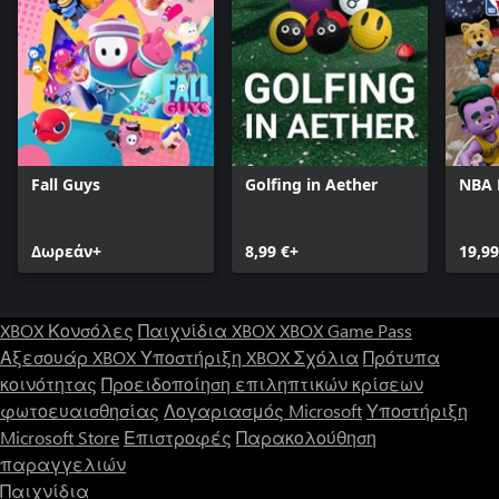
Fall Guys
Golfing in Aether
NBA
Δωρεάν+
8,99 €+
19,99
XBOX Κονσόλες
Παιχνίδια XBOX
XBOX Game Pass
Αξεσουάρ XBOX
Υποστήριξη XBOX
Σχόλια
Πρότυπα
κοινότητας
Προειδοποίηση επιληπτικών κρίσεων
φωτοευαισθησίας
Λογαριασμός Microsoft
Υποστήριξη
Microsoft Store
Επιστροφές
Παρακολούθηση
παραγγελιών
Παιχνίδια