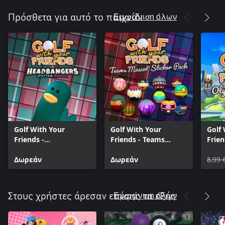
Εμφάνιση όλων
Πρόσθετα για αυτό το παιχνίδι
Golf With Your
Golf With Your
Golf
Friends -
Friends - Teams
Frie
Headbangers Hat
Mascot Sticker Pack
Odys
Δωρεάν
Δωρεάν
8,99 
Εμφάνιση όλων
Στους χρήστες άρεσαν επίσης τα εξής