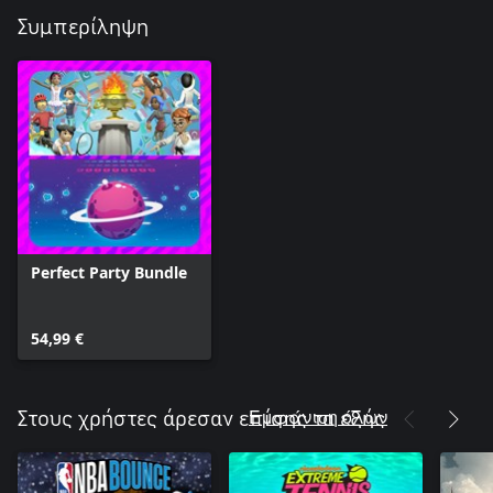
Συμπερίληψη
Perfect Party Bundle
54,99 €
Εμφάνιση όλων
Στους χρήστες άρεσαν επίσης τα εξής