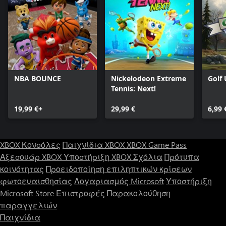
NBA BOUNCE
Nickelodeon Extreme
Golf
Tennis: Next!
19,99 €+
29,99 €
6,99 
XBOX Κονσόλες
Παιχνίδια XBOX
XBOX Game Pass
Αξεσουάρ XBOX
Υποστήριξη XBOX
Σχόλια
Πρότυπα
κοινότητας
Προειδοποίηση επιληπτικών κρίσεων
φωτοευαισθησίας
Λογαριασμός Microsoft
Υποστήριξη
Microsoft Store
Επιστροφές
Παρακολούθηση
παραγγελιών
Παιχνίδια