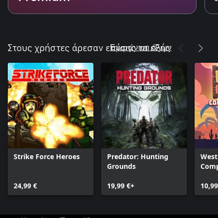
Εμφάνιση όλων
Στους χρήστες άρεσαν επίσης τα εξής
Strike Force Heroes
Predator: Hunting
West
Grounds
Comp
24,99 €
19,99 €+
10,99