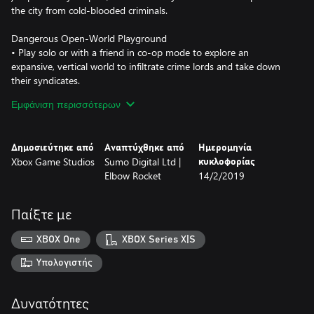
the city from cold-blooded criminals.
Dangerous Open-World Playground
• Play solo or with a friend in co-op mode to explore an
expansive, vertical world to infiltrate crime lords and take down
their syndicates.
Εμφάνιση περισσότερων
Take a BOOM Out of Crime
• Lure vindictive crime lords out of hiding by completing
objectives, attacking criminal operations and taking out high-
Δημοσιεύτηκε από
Αναπτύχθηκε από
Ημερομηνία
value captains.
Xbox Game Studios
Sumo Digital Ltd |
κυκλοφορίας
Elbow Rocket
14/2/2019
All-New Multiplayer “Wrecking Zone”
• Crackdown 3 includes the all-new “Wrecking Zone” – an
explosive competition with unique modes where destruction is
Παίξτε με
your ultimate weapon against friends and rivals.
XBOX One
XBOX Series X|S
***Game Pass Core membership required for online multiplayer
on Xbox One (sold separately). Play on one device at a time. PC
Υπολογιστής
hardware requirements may vary for games on Windows 10.
Enhanced features for Xbox One X subject to release of a content
Δυνατότητες
update. Games information at xbox.com/enhanced. Specific