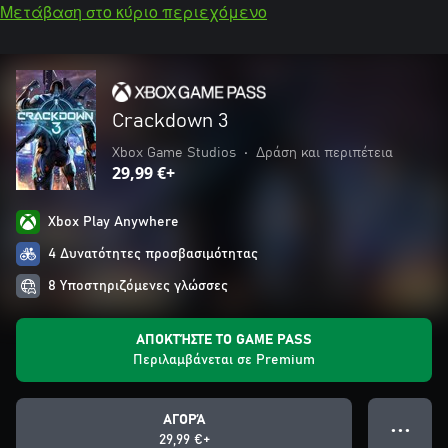
Μετάβαση στο κύριο περιεχόμενο
Crackdown 3
Xbox Game Studios
•
Δράση και περιπέτεια
29,99 €+
Xbox Play Anywhere
4 Δυνατότητες προσβασιμότητας
8 Υποστηριζόμενες γλώσσες
ΑΠΟΚΤΉΣΤΕ ΤΟ GAME PASS
Περιλαμβάνεται σε Premium
ΑΓΟΡΆ
● ● ●
29,99 €+