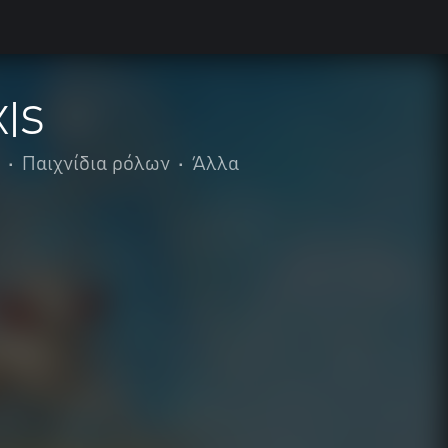
X|S
•
Παιχνίδια ρόλων
•
Άλλα