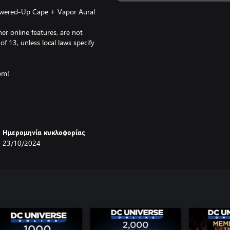
owered-Up Cape + Vapor Aura!
er online features, are not
f 13, unless local laws specify
om!
hours, but it’s worth the wait!
Ημερομηνία κυκλοφορίας
23/10/2024