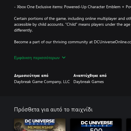
- Xbox One Exclusive items: Powered-Up Character Emblem + P
Certain portions of the game, including online multiplayer and oth
accessible by child accounts. “Child” means players under the age o
differently.
Become a part of our thriving community at DCUniverseOnline.c
Please note the download is around 64 GB and could take several 
Εμφάνιση περισσότερων
Bandwidth requirements may exceed 192 Kb.
Δημοσιεύτηκε από
Αναπτύχθηκε από
Daybreak Game Company, LLC
Daybreak Games
Πρόσθετα για αυτό το παιχνίδι