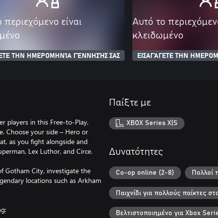
ο περιεχόμενο είναι
Αυτό το περιεχόμεν
μένο
κλειδωμένο
ΓΕΤΕ ΤΗΝ ΗΜΕΡΟΜΗΝΊΑ ΓΈΝΝΗΣΉΣ ΣΑΣ
ΕΙΣΑΓΆΓΕΤΕ ΤΗΝ ΗΜΕΡΟΜ
Παίξτε με
 players in this Free-to-Play,
XBOX Series X|S
e. Choose your side – Hero or
at, as you fight alongside and
perman, Lex Luthor, and Circe.
Δυνατότητες
f Gotham City, investigate the
Co-op online (2-8)
Πολλοί π
 legendary locations such as Arkham
Παιχνίδι για πολλούς παίκτες στ
ng:
Βελτιστοποιημένο για Xbox Seri