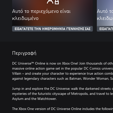
Αυτό το περιεχόμενο είναι
Αυτό τ
κλειδωμένο
κλειδω
ΕΙΣΑΓΆΓΕΤΕ ΤΗΝ ΗΜΕΡΟΜΗΝΊΑ ΓΈΝΝΗΣΉΣ ΣΑΣ
ΕΙΣΑΓΆ
Περιγραφή
DC Universe™ Online is now on Xbox One! Join thousands of other
massive online action game set in the popular DC Comics univers
Villain – and create your character to experience true action comb
against legendary characters such as Batman, Wonder Woman, Su
Jump in and explore the DC Universe; walk the darkened streets o
mysteries of the futuristic cityscape of Metropolis, and travel to
Asylum and the Watchtower.
The Xbox One version of DC Universe Online includes the followi