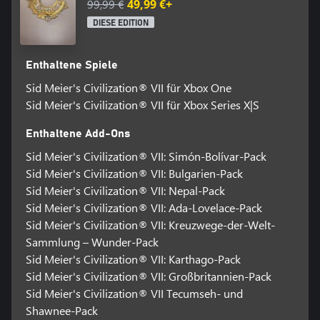
99,99 €
49,99 €+
Wird sich deine Zivilisation mit den Zeitaltern weiterentwickeln
DIESE EDITION
oder den Test der Zeit bestehen?
Enthaltene Spiele
In Sid Meier's Civilization® VII prägt jede strategische
Entscheidung die Geschichte deines Imperiums. Herrsche als
Sid Meier's Civilization® VII für Xbox One
legendäre Anführer über den ganzen Verlauf der Geschichte und
Sid Meier's Civilization® VII für Xbox Series X|S
kämpfe um einzigartige Siege, indem du entscheidest, wie sich
deine Zivilisation in jedem Zeitalter menschlichen Fortschritts
Enthaltene Add-Ons
verändert oder erhalten bleibt.
Sid Meier's Civilization® VII: Simón-Bolívar-Pack
Erweitere dein Territorium mit neuen Siedlungen und
Sid Meier's Civilization® VII: Bulgarien-Pack
architektonischen Wundern, treibe den Fortschritt mit
Sid Meier's Civilization® VII: Nepal-Pack
technologischen Durchbrüchen an und erobere oder kooperiere
Sid Meier's Civilization® VII: Ada-Lovelace-Pack
mit deinen Mitbewerbern, während du die weiten, unbekannten
Sid Meier's Civilization® VII: Kreuzwege-der-Welt-
Gebiete der Welt erkundest und expandierst. Strebe nach
Wohlstand in einem packenden Solo-Erlebnis oder spiele mit
Sammlung – Wunder-Pack
anderen im Online-Multiplayer. * Ganz gleich, ob du einem Weg
Sid Meier's Civilization® VII: Karthago-Pack
folgst, der in der Geschichte verwurzelt ist, oder deinen eigenen
Sid Meier's Civilization® VII: Großbritannien-Pack
Weg in die Zukunft beschreitest, mit Civilization VII kannst du
Sid Meier's Civilization® VII Tecumseh- und
etwas aufbauen, an das du glaubst.
Shawnee-Pack