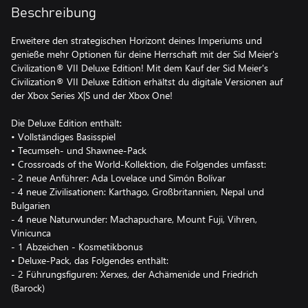
Beschreibung
Erweitere den strategischen Horizont deines Imperiums und
genieße mehr Optionen für deine Herrschaft mit der Sid Meier's
Civilization® VII Deluxe Edition! Mit dem Kauf der Sid Meier's
Civilization® VII Deluxe Edition erhältst du digitale Versionen auf
der Xbox Series X|S und der Xbox One!
Die Deluxe Edition enthält:
• Vollständiges Basisspiel
• Tecumseh- und Shawnee-Pack
• Crossroads of the World-Kollektion, die Folgendes umfasst:
- 2 neue Anführer: Ada Lovelace und Simón Bolívar
- 4 neue Zivilisationen: Karthago, Großbritannien, Nepal und
Bulgarien
- 4 neue Naturwunder: Machapuchare, Mount Fuji, Vihren,
Vinicunca
- 1 Abzeichen - Kosmetikbonus
• Deluxe-Pack, das Folgendes enthält:
- 2 Führungsfiguren: Xerxes, der Achämenide und Friedrich
(Barock)
- 4 Profilanpassungen