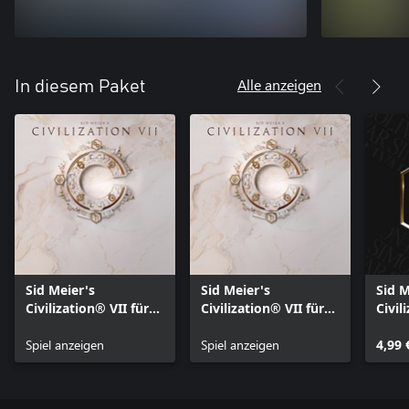
Alle anzeigen
In diesem Paket
Sid Meier's
Sid Meier's
Sid M
Civilization® VII für
Civilization® VII für
Civil
Xbox One
Xbox Series X|S
Simó
Spiel anzeigen
Spiel anzeigen
4,99 