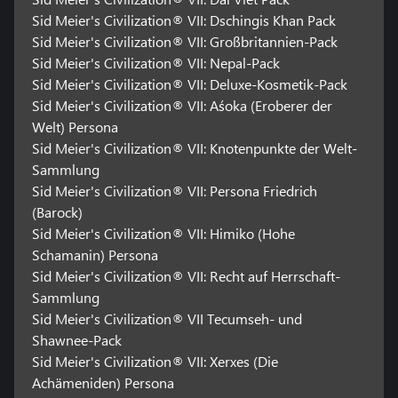
sich ständig verändernde Landschaft integrieren.
Sid Meier's Civilization® VII: Dschingis Khan Pack
Sid Meier's Civilization® VII: Großbritannien-Pack
TESTE DEIN STRATEGISCHES TALENT IM MULTIPLAYER-MODUS
Sid Meier's Civilization® VII: Nepal-Pack
Tritt online gegen andere Spieler an und beweise dich als
großartiger Anführer. * Multiplayer-Matches können epische
Sid Meier's Civilization® VII: Deluxe-Kosmetik-Pack
Kampagnen über mehrere Epochen hinweg sein, oder in einer
Sid Meier's Civilization® VII: Aśoka (Eroberer der
einzigen stattfinden. Crossplay zwischen PC und Konsole wird
Welt) Persona
unterstützt, sodass du überall mit Freunden spielen kannst.
Sid Meier's Civilization® VII: Knotenpunkte der Welt-
Sammlung
*Für Online-Spiele und -Funktionen (einschließlich
Fortschrittsboni) sind eine Internetverbindung und ein 2K-Konto
Sid Meier's Civilization® VII: Persona Friedrich
erforderlich (Mindestalter variiert). Bis zu fünf Spieler werden in
(Barock)
den Zeitaltern Antike und Erkundung unterstützt. Bis zu acht
Sid Meier's Civilization® VII: Himiko (Hohe
Spieler werden in der Moderne unterstützt. Es gelten
Schamanin) Persona
möglicherweise Einschränkungen der Kartengröße für bestimmte
Sid Meier's Civilization® VII: Recht auf Herrschaft-
plattformübergreifende Multiplayer-Spiele. Weitere
Informationen findest du hier: https://2kgam.es/Civ7FAQ. Es
Sammlung
gelten die AGB.
Sid Meier's Civilization® VII Tecumseh- und
Shawnee-Pack
Software-Nutzungsbedingungen (ToS) im Spiel und unter
Sid Meier's Civilization® VII: Xerxes (Die
www.take2games.com/legal/de.
Achämeniden) Persona