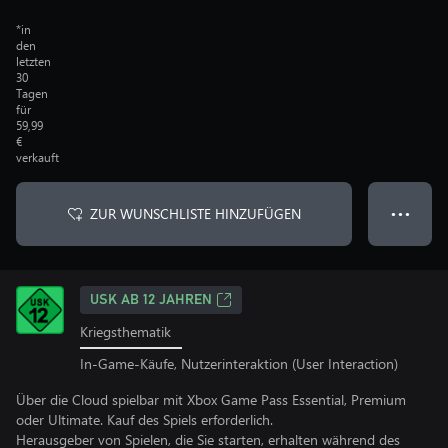
*in
den
letzten
30
Tagen
für
59,99
€
verkauft
ZUR WUNSCHLISTE HINZUFÜGEN
● ● ●
USK AB 12 JAHREN
Kriegsthematik
In-Game-Käufe, Nutzerinteraktion (User Interaction)
Über die Cloud spielbar mit Xbox Game Pass Essential, Premium
oder Ultimate. Kauf des Spiels erforderlich.
Herausgeber von Spielen, die Sie starten, erhalten während des