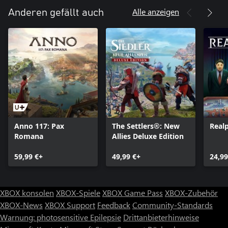
stellt einen Verstoß gegen die Nutzungsbedingungen dar.
Alle anzeigen
Anderen gefällt auch
Der Zugang zu bestimmten Funktionen des Spiels, einschließlich
des Ingame-Shops, ist für Minderjährige evtl. gesperrt.
Minderjährig sind Spieler unter 13 Jahren, sofern nicht in den
örtlichen Gesetzen etwas anderes festgelegt ist.
©2026 Take-Two Interactive Software, Inc. Sid Meier’s
Civilization, Civilization, Civ, 2K, Firaxis Games, Take-Two
Interactive Software und die jeweiligen Logos sind Marken von
Take-Two Interactive Software, Inc. Alle anderen Marken sind
Eigentum ihrer jeweiligen Inhaber. Alle Rechte vorbehalten.
Anno 117: Pax
The Settlers®: New
Realp
Romana
Allies Deluxe Edition
59,99 €+
49,99 €+
24,99
XBOX konsolen
XBOX-Spiele
XBOX Game Pass
XBOX-Zubehör
XBOX-News
XBOX Support
Feedback
Community-Standards
Warnung: photosensitive Epilepsie
Drittanbieterhinweise