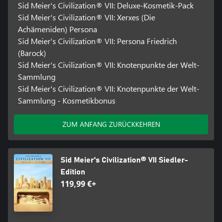
ENTWICKLE DICH WEITER UND BESTEHE DEN TEST DER ZEIT
Sid Meier's Civilization® VII: Deluxe-Kosmetik-Pack
Führe dein Reich durch verschiedene Epochen der Geschichte.
Sid Meier's Civilization® VII: Xerxes (Die
Wähle über die Antike, Erkundung und Moderne hinweg, ob du
Achämeniden) Persona
eine erprobte Zivilisation anführen und sie strategisch
Sid Meier's Civilization® VII: Persona Friedrich
weiterentwickeln willst, damit sie im nächsten Zeitalter erneut
(Barock)
floriert, oder ob du einen Mittelweg durch Kombinieren wählst.
Da das Erreichen wissenschaftlicher, kultureller, militärischer und
Sid Meier's Civilization® VII: Knotenpunkte der Welt-
wirtschaftlicher Meilensteine Vorteile im nächsten Zeitalter bringt,
Sammlung
entscheidest du, wie und wann sich dein Imperium
Sid Meier's Civilization® VII: Knotenpunkte der Welt-
weiterentwickelt.
Sammlung - Kosmetikbonus
PLANE DEINEN EIGENEN WEG ZUM SIEG
Gestalte die Geschichte deines Imperiums, indem du eine Vielzahl
ZUM ANFANG ZURÜCKKEHREN
unterschiedlicher Triumphe und attributbasierte Ziele verfolgst,
die ein vom Spieler selbst gestaltetes Erlebnis bieten. Da jedes
neue Zeitalter den Spielumfang erweitert, können Elemente von
Sid Meier's Civilization® VII Siedler-
anderen Zivilisationen übernommen, neue Boni freigeschaltet
und auf unzählige neue und aufregende Weisen der Sieg
Edition
errungen werden. Befiehl Kommandanten, Armeen anzuführen,
119,99 €+
Gegner zu bekämpfen, austauschbare Anführerboni über
Kampagnen hinweg mit Mementos auszustatten und vieles
mehr.