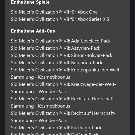
Enthaltene Spiele
SEI EIN VISIONÄRER ANFÜHRER DES FORTSCHRITTS
Sid Meier's Civilization® VII für Xbox One
Verkörpere berühmte Anführer mit einer der bisher vielfältigsten
Aufstellungen von Civilization, von Staatsoberhäuptern, die für
Sid Meier's Civilization® VII für Xbox Series X|S
ihre Macht und politisches Können bekannt sind, bis hin zu
Visionären, die einen Einfluss auf Philosophie, Wissenschaft,
Enthaltene Add-Ons
Menschenrechte und mehr hatten. Der von dir gewählte
Sid Meier's Civilization® VII: Ada-Lovelace-Pack
Anführer wird durch die Epochen hindurch bestehen und über
Sid Meier's Civilization® VII: Assyrien-Pack
eine einzigartige Fähigkeit verfügen, um deine Strategie weiter zu
verstärken. Zum ersten Mal in der Geschichte der Reihe ist die
Sid Meier's Civilization® VII: Simón-Bolívar-Pack
Auswahl des Anführers unabhängig von deiner Zivilisation,
Sid Meier's Civilization® VII: Bulgarien-Pack
sodass du völlig neue Strategien entwickeln kannst, indem du
Sid Meier's Civilization® VII: Knotenpunkte der Welt-
Spielboni kombinierst.
Sammlung - Kosmetikbonus
Sid Meier's Civilization® VII: Kreuzwege-der-Welt-
ENTDECKE EINE ZUM LEBEN ERWACHTE WELT
Hinterlasse deine Spuren in einer wunderschön detaillierten Welt!
Sammlung – Wunder-Pack
Dein Imperium erwacht mit einer Vielzahl kultureller Stile zum
Sid Meier's Civilization® VII: Recht auf Herrschaft-
Leben, die in der Gebäudearchitektur und im Design der
Sammlung - Kosmetikbonus
Einheiten sichtbar sind. Überquere schiffbare Flüsse, erkunde
Sid Meier's Civilization® VII: Recht auf Herrschaft-
unentdeckte Gebiete der Karte und erweitere deine Grenzen mit
Sammlung – Wunder-Pack
neuen Städten und Siedlungen. Während sich dein Gebiet
erweitert, werden sich all deine malerischen Aussichten,
Sid Meier's Civilization® VII: Karthago-Pack
pulsierenden Metropolen und jungen Grenzgebiete nahtlos in die
Sid Meier's Civilization® VII: Dai Viet Pack