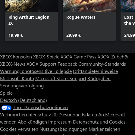
King Arthur: Legion
Rogue Waters
Lost 
IX
the 
19,99 €
29,99 €
24,99
XBOX konsolen
XBOX-Spiele
XBOX Game Pass
XBOX-Zubehör
XBOX-News
XBOX Support
Feedback
Community-Standards
Warnung: photosensitive Epilepsie
Drittanbieterhinweise
Microsoft-Konto
Microsoft Store-Support
Rückgaben
Sendungsverfolgung
Spiele
Deutsch (Deutschland)
Ihre Datenschutzoptionen
Verbraucherdatenschutz für Gesundheitsdaten
An Microsoft
wenden
Abo kündigen
Impressum
Datenschutz und Cookies
Cookies verwalten
Nutzungsbedingungen
Markenzeichen