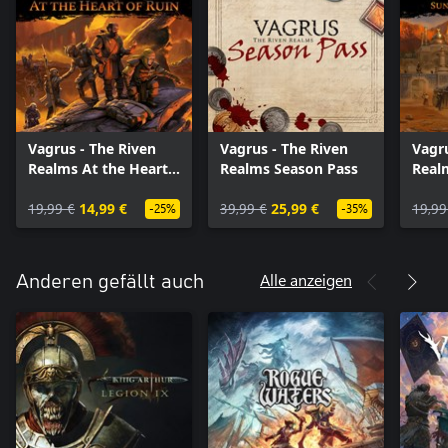
Vagrus - The Riven
Vagrus - The Riven
Vagru
Realms At the Heart
Realms Season Pass
Real
of Ruin
Moo
19,99 €
14,99 €
39,99 €
25,99 €
19,99
-25%
-35%
Alle anzeigen
Anderen gefällt auch