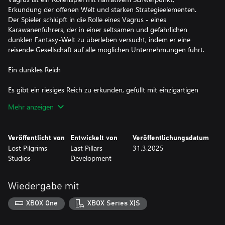
Erkundung der offenen Welt und starken Strategieelementen.
Der Spieler schlüpft in die Rolle eines Vagrus - eines
Karawanenführers, der in einer seltsamen und gefährlichen
dunklen Fantasy-Welt zu überleben versucht, indem er eine
reisende Gesellschaft auf alle möglichen Unternehmungen führt.
Ein dunkles Reich
Es gibt ein riesiges Reich zu erkunden, gefüllt mit einzigartigen
Orten, seltsamen Fraktionen und einer bunten Schar von
Mehr anzeigen
Charakteren. Um das Imperium für seine Sünden zu bestrafen,
haben die Alten Götter vor tausend Jahren ihre Macht entfesselt,
was zur Verwüstung der Reiche führte. Der Kontinent ist nun ein
Veröffentlicht von
Entwickelt von
Veröffentlichungsdatum
Ödland, das von arkanen Anomalien durchsetzt ist, in dem es
Lost Pilgrims
Last Pillars
31.3.2025
von verdrehten Monstern wimmelt und das auch nach
Studios
Development
Jahrhunderten des Wiederaufbaus von umherstreifenden
Untoten heimgesucht wird.
Wiedergabe mit
Verzweigte Erzählung
XBOX One
XBOX Series X|S
Die Erzählung des Spiels besteht aus einer großen Auswahl von
Geschichten in Form von Ereignissen, Begegnungen und Quests.