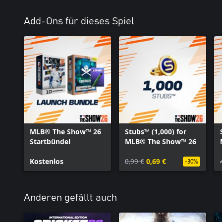
Add-Ons für dieses Spiel
MLB® The Show™ 26
Stubs™ (1,000) for
Startbündel
MLB® The Show™ 26
Kostenlos
0,99 €
0,69 €
-30%
Anderen gefällt auch