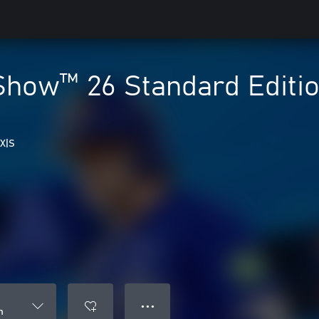
how™ 26 Standard Editi
 X|S
● ● ●
n