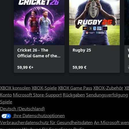
Cricket 26 - The
Rugby 25
Official Game of the
Ashes
59,99 €+
59,99 €
XBOX konsolen
XBOX-Spiele
XBOX Game Pass
XBOX-Zubehör
X
Konto
Microsoft Store-Support
Rückgaben
Sendungsverfolgung
Spiele
Deutsch (Deutschland)
Ihre Datenschutzoptionen
Verbraucherdatenschutz für Gesundheitsdaten
An Microsoft we