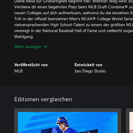
Deine Reise zur Großartigkeit beginnt hier. Welchen Weg wirst d
Verdiene dir einen begehrten Platz beim MLB Draft Combine® o
neuen Colleges auf dich aufmerksam, während du die einzelnen Kap
Tritt in der offiziell lizenzierten Men’s NCAA® College World Ser
vielversprechenden High School-Talent zu einem der größten MLB
verewigt in der National Baseball Hall of Fame und vielleicht soga
Wahlgang.
Mehr anzeigen
Diamond Dynasty¹
Unverzichtbare Updates
Stelle dein ultimatives Fantasy-Team zusammen – mit einer neue
Veröffentlicht von
Entwickelt von
und World Baseball Classic-Spielerkarten mit Elite-Spielern, die d
MLB
San Diego Studio
Spiele überarbeitete Minisaison-Kampagnen, während du deine S
System hochstufst, ihre Fähigkeiten mit Parallel-Mods anpasst un
Herausforderungen schneller Parallel V erreichst.
Franchise
Editionen vergleichen
NEU – Überarbeitete Front-Office-Erfahrung
Spiele die spannenden Schlüsselspiele und Momente deiner Franc
Saisons und benutzerdefinierten Spieleinträgen. Gehe Gerüchten 
ultimativen All-in-One-Transfer-HUB ab, wo ein neues Transferlog
Immersion und Entscheidungen mit hohem Einsatz sorgt. Intellig
verbesserte Spielerregression spiegeln nun die realen Entscheidun