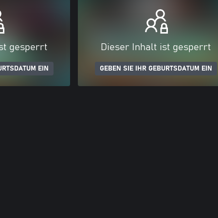
ist gesperrt
Dieser Inhalt ist gesperrt
URTSDATUM EIN
GEBEN SIE IHR GEBURTSDATUM EIN