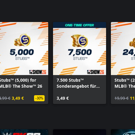
Stubs™ (5,000) for
7.500 Stubs™
Stubs™ (2
MLB® The Show™ 26
Sonderangebot für
MLB® The
MLB® The Show™ 26
4,99 €
3,49 €
3,49 €
19,99 €
11
-30%