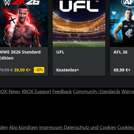
WWE 2K26 Standard
UFL
AFL 26
Edition
79,99 €
39,99 €+
Kostenlos+
69,99 €+
-50%
BOX-News
XBOX Support
Feedback
Community-Standards
Warnu
nden
Abo kündigen
Impressum
Datenschutz und Cookies
Cookies