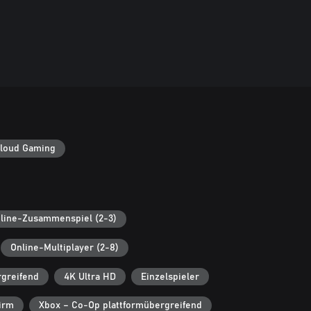
loud Gaming
line-Zusammenspiel (2-3)
Online-Multiplayer (2-8)
rgreifend
4K Ultra HD
Einzelspieler
irm
Xbox – Co-Op plattformübergreifend