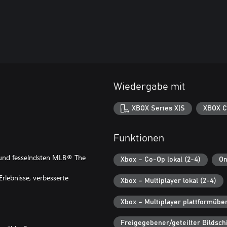
Wiedergabe mit
XBOX Series X|S
XBOX C
Funktionen
n und fesselndsten MLB® The
Xbox – Co-Op lokal (2-4)
On
rlebnisse, verbesserte
Xbox – Multiplayer lokal (2-4)
Xbox – Multiplayer plattformübe
Freigegebener/geteilter Bildsch