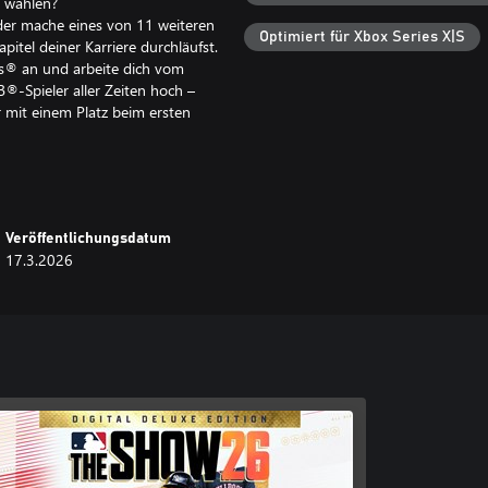
u wählen?
der mache eines von 11 weiteren
Optimiert für Xbox Series X|S
itel deiner Karriere durchläufst.
ies® an und arbeite dich vom
®-Spieler aller Zeiten hoch –
r mit einem Platz beim ersten
n Red Diamond-Seltenheitsstufe
Veröffentlichungsdatum
as Spiel entscheidend beeinflussen.
17.3.2026
tars mit einem verbesserten PXP-
d durch spezielle
hise-GM-Karriere mit optimierten
nach und schließe große Deals im
ik-System für echte Tiefe,
entere Aufstellungen und
gen und Realitäten wider, die die