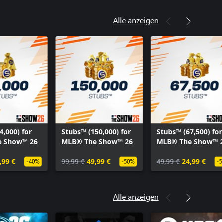
Alle anzeigen
4,000) for
Stubs™ (150,000) for
Stubs™ (67,500) for
 Show™ 26
MLB® The Show™ 26
MLB® The Show™ 
,99 €
99,99 €
49,99 €
49,99 €
24,99 €
-40%
-50%
-
Alle anzeigen