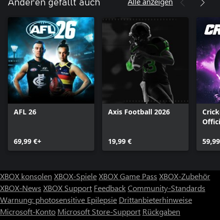
Alle anzeigen
Anderen gefällt auch
AFL 26
Axis Football 2026
Crick
Offic
Ashe
69,99 €+
19,99 €
59,99
XBOX konsolen
XBOX-Spiele
XBOX Game Pass
XBOX-Zubehör
XBOX-News
XBOX Support
Feedback
Community-Standards
Warnung: photosensitive Epilepsie
Drittanbieterhinweise
Microsoft-Konto
Microsoft Store-Support
Rückgaben