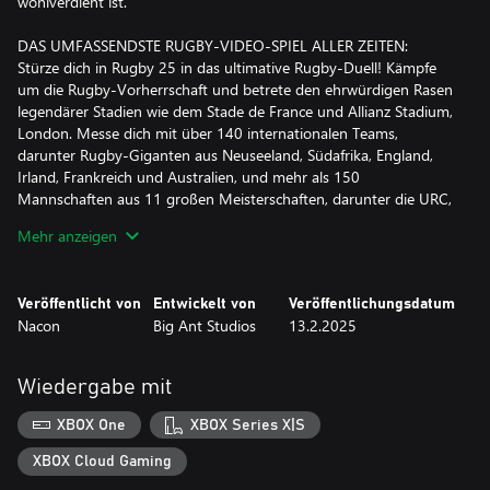
wohlverdient ist.
DAS UMFASSENDSTE RUGBY-VIDEO-SPIEL ALLER ZEITEN:
Stürze dich in Rugby 25 in das ultimative Rugby-Duell! Kämpfe
um die Rugby-Vorherrschaft und betrete den ehrwürdigen Rasen
legendärer Stadien wie dem Stade de France und Allianz Stadium,
London. Messe dich mit über 140 internationalen Teams,
darunter Rugby-Giganten aus Neuseeland, Südafrika, England,
Irland, Frankreich und Australien, und mehr als 150
Mannschaften aus 11 großen Meisterschaften, darunter die URC,
die englische Premiership, die französische Top 14, die MLR und
Mehr anzeigen
Super Rugby sowie die Six Nations.
Ob du eine Nationalmannschaft oder einen Spitzenverein leitest,
Veröffentlicht von
Entwickelt von
Veröffentlichungsdatum
die umfassendste Mannschaftsaufstellung aller Zeiten steht dir an
Nacon
Big Ant Studios
13.2.2025
den berühmtesten Austragungsorten der Rugby-Welt zur
Verfügung.
Wiedergabe mit
EROBERE DIE WELTBÜHNE DES RUGBY:
Betritt das Spielfeld lokal und online. Erlebe die authentische
XBOX One
XBOX Series X|S
Intensität von Rugby 25, angetrieben von lebensechter Physik
und dynamischer Spieleranimation. Fordere deine Freunde heraus
XBOX Cloud Gaming
und besiege sie oder trete gegen globale Online- und