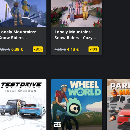
Lonely Mountains:
Lonely Mountains:
Snow Riders -
Snow Riders - Cozy
Supporter Pack
Pack
7,99 €
6,39 €
4,59 €
4,13 €
-20%
-10%