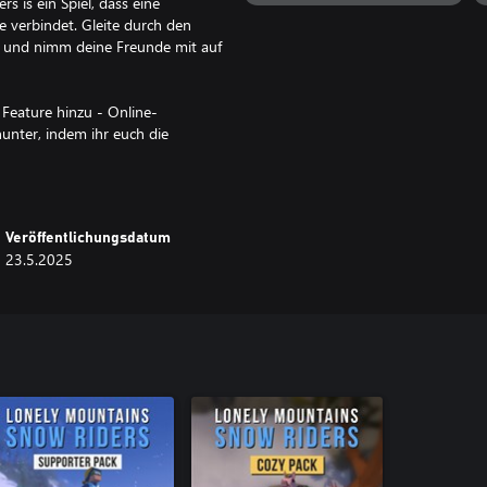
rs is ein Spiel, dass eine
 verbindet. Gleite durch den
n, und nimm deine Freunde mit auf
Feature hinzu - Online-
unter, indem ihr euch die
 im Versus-Modus ein rasantes
orm-Crossplay.
s oder beteilige dich an der Jagd
Veröffentlichungsdatum
en. Oder finde dein Glück abseits
23.5.2025
imnisse der Lonely Mountains.
einen entspannten Urlaub mit
 ist der perfekte Winterausflug.