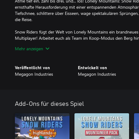
Atme tief ein, zähl bis drei, und... los! Lonely Mountains: Snow Ride
ernsthafte Herausforderung mit einer entspannenden Atmosphäre
Tiefschnee, schlittere über Eisseen, wage spektakulären Sprünge
die Reise.
Snow Riders fügt der Welt von Lonely Mountains ein brandneues 
Multiplayer! Arbeitet euch als Team im Koop-Modus den Berg hin
begrenzte Anzahl Respawn-Punkte gut einteilt, oder liefert euch
Mehr anzeigen
Rennen zur Basis. Spielbar mit 2-8 Spielern, inklusive Multiplattf
Teste deine Fähigkeiten im Solo Modus. Meistere waghalsige Trick
Veröffentlicht von
Entwickelt von
nach der Bestzeit, um deinen Namen in den Ranglisten zu verewig
Megagon Industries
Megagon Industries
der Strecken, erkunde neue Abkürzungen und entdecke die Gehe
Schalte auf deiner Reise neue Klamotten, Skier und Tricks frei.
Egal ob du nach einer Herausforderung suchst, oder einfach nur 
deinen Freunden machen möchtest, Lonely Mountains: Snow Riders
Add-Ons für dieses Spiel