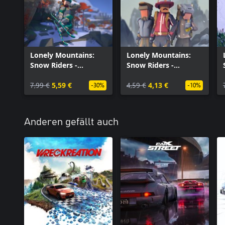
Lonely Mountains:
Lonely Mountains:
Snow Riders -
Snow Riders -
Highlands
Mountaineer Pack
7,99 €
5,59 €
4,59 €
4,13 €
-30%
-10%
Anderen gefällt auch