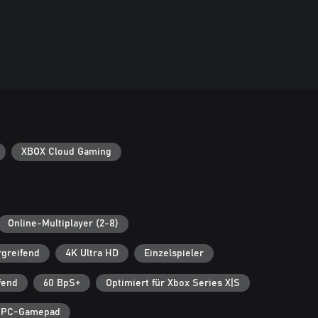
XBOX Cloud Gaming
Online-Multiplayer (2-8)
rgreifend
4K Ultra HD
Einzelspieler
fend
60 BpS+
Optimiert für Xbox Series X|S
PC-Gamepad