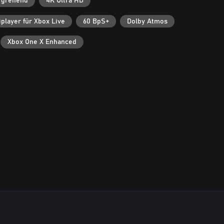
rgreifend
4K Ultra HD
player für Xbox Live
60 BpS+
Dolby Atmos
Xbox One X Enhanced