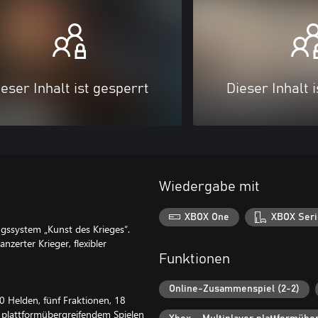
eser Inhalt ist gesperrt
Dieser Inhalt 
Wiedergabe mit
XBOX One
XBOX Seri
gssystem „Kunst des Krieges“.
nzerter Krieger, flexibler
Funktionen
Online-Zusammenspiel (2-2)
0 Helden, fünf Fraktionen, 18
 plattformübergreifendem Spielen