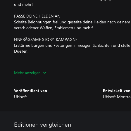
und mehr!
PASSE DEINE HELDEN AN
Schalte Belohnungen frei und gestalte deine Helden nach deine
verschiedener Waffen, Emblemen und mehr!
EINPRÄGSAME STORY-KAMPAGNE
Erstürme Burgen und Festungen in riesigen Schlachten und stelle
Duellen.
Wähle die Ultimate Edition, um dein Spielerlebnis mit 12 zusätzli
Mehr anzeigen
Veröffentlicht von
Entwickelt von
Ubisoft
Ubisoft Montre
Editionen vergleichen