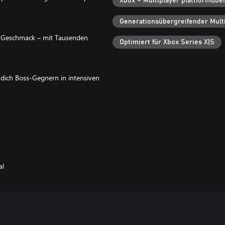
Xbox – Multiplayer plattformübe
Generationsübergreifender Multi
m Geschmack – mit Tausenden
Optimiert für Xbox Series X|S
 dich Boss-Gegnern in intensiven
chen Helden zu erweitern!
al