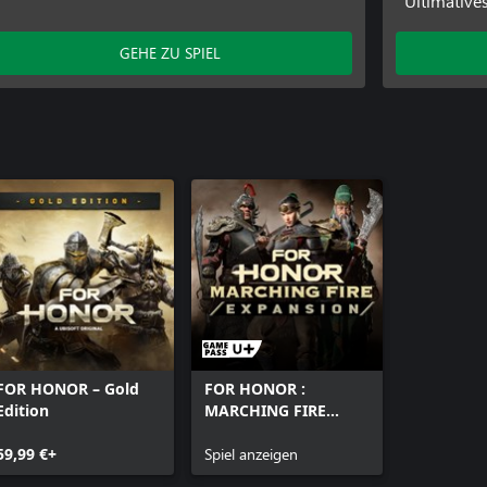
Ultimativ
GEHE ZU SPIEL
FOR HONOR – Gold
FOR HONOR :
Edition
MARCHING FIRE
EDITION
59,99 €+
Spiel anzeigen