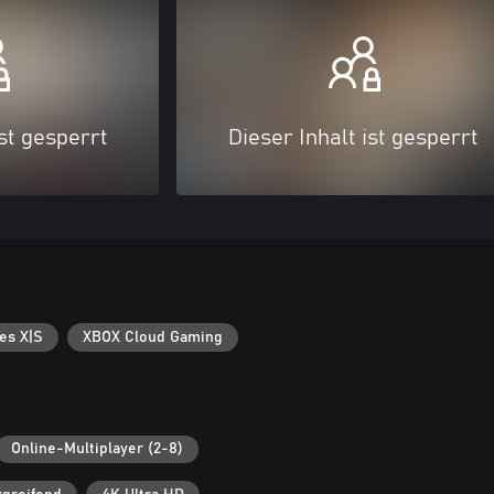
ist gesperrt
Dieser Inhalt ist gesperrt
es X|S
XBOX Cloud Gaming
Online-Multiplayer (2-8)