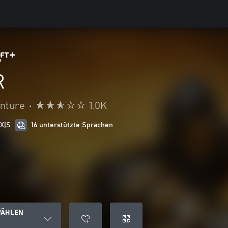
R
enture
•
1.0K
 X|S
16 unterstützte Sprachen
WÄHLEN