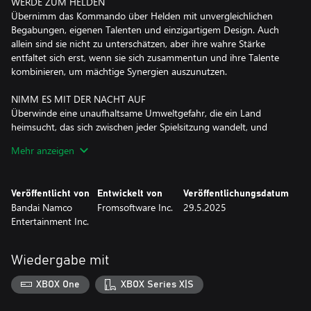
WERDE ZUM HELDEN
Übernimm das Kommando über Helden mit unvergleichlichen
Begabungen, eigenen Talenten und einzigartigem Design. Auch
allein sind sie nicht zu unterschätzen, aber ihre wahre Stärke
entfaltet sich erst, wenn sie sich zusammentun und ihre Talente
kombinieren, um mächtige Synergien auszunutzen.
NIMM ES MIT DER NACHT AUF
Überwinde eine unaufhaltsame Umweltgefahr, die ein Land
heimsucht, das sich zwischen jeder Spielsitzung wandelt, und
besiege den furchterregenden Fürsten jener Nacht!
Mehr anzeigen
*Es gibt auch eine Deluxe Edition dieses Produkts. Bitte achte
darauf, dass du denselben Inhalt nicht doppelt kaufst.
Veröffentlicht von
Entwickelt von
Veröffentlichungsdatum
Bandai Namco
Fromsoftware Inc.
29.5.2025
Entertainment Inc.
Wiedergabe mit
XBOX One
XBOX Series X|S