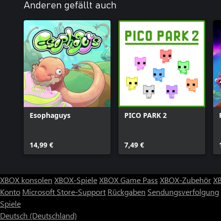
Anderen gefällt auch
Esophaguys
PICO PARK 2
14,99 €
7,49 €
XBOX konsolen
XBOX-Spiele
XBOX Game Pass
XBOX-Zubehör
X
Konto
Microsoft Store-Support
Rückgaben
Sendungsverfolgung
Spiele
Deutsch (Deutschland)