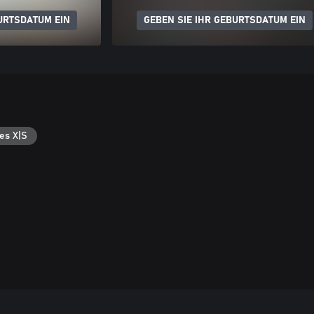
URTSDATUM EIN
GEBEN SIE IHR GEBURTSDATUM EIN
es X|S