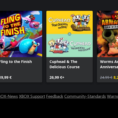
Fling to the Finish
Cuphead & The
Worms A
Delicious Course
Anniversa
19,99 €
26,99 €+
24,99 €
8,
BOX-News
XBOX Support
Feedback
Community-Standards
Warnu