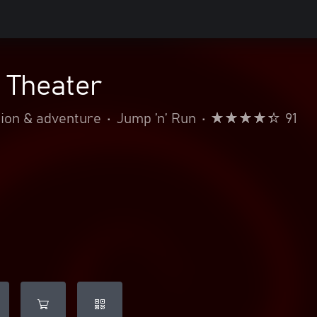
 Theater
ion & adventure
•
Jump ’n’ Run
•
91