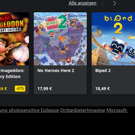
Alle anzeigen
rmageddon:
No Heroes Here 2
Biped 2
ry Edition
24 €
17,99 €
18,49 €
-67%
ng: photosensitive Epilepsie
Drittanbieterhinweise
Microsoft-