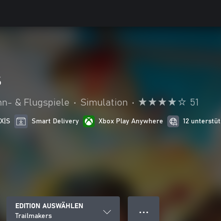
s
n- & Flugspiele
•
Simulation
•
51
 X|S
Smart Delivery
Xbox Play Anywhere
12 unterstü
EDITION AUSWÄHLEN
● ● ●
Trailmakers