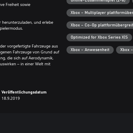
Online-Zusammenspiel (2-8)
e Freiheit sowie
Xbox – Multiplayer plattformübe
er herunterzuladen, und erlebe
Xbox – Co-Op plattformübergrei
pielermodus.
Optimized for Xbox Series X|S
weder vorgefertigte Fahrzeuge aus
Xbox – Anwesenheit
Xbox –
igenen Fahrzeuge von Grund auf
ung, die sich auf Aerodynamik,
uswirken – in einer Welt mit
an Skins, Farben und Mustern, um
Veröffentlichungsdatum
18.9.2019
t verständlich als auch für
t ist – einfach zu lernen, schwer
unter Miniguns, EMPs,