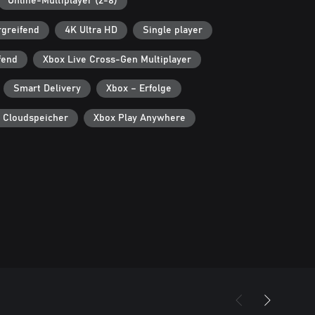
Online-Multiplayer (2-8)
rgreifend
4K Ultra HD
Single player
fend
Xbox Live Cross-Gen Multiplayer
Smart Delivery
Xbox – Erfolge
 Cloudspeicher
Xbox Play Anywhere