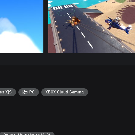
es X|S
PC
XBOX Cloud Gaming