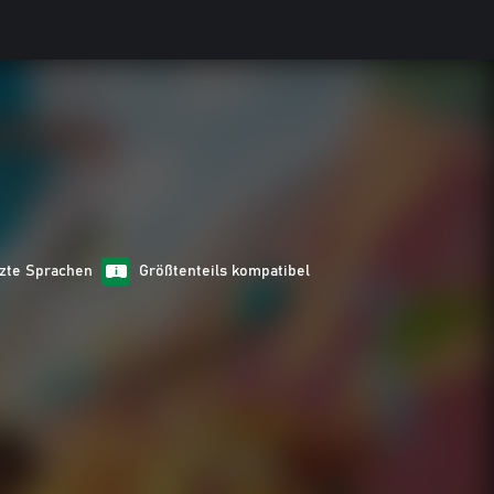
tzte Sprachen
Größtenteils kompatibel