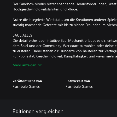
Der Sandbox-Modus bietet spannende Herausforderungen, kreativ
Hochgeschwindigkeitsfahrten und -flüge.
Nutze die integrierte Werkstatt, um die Kreationen anderer Spiel
süchtig machende Gefechte mit bis zu sieben Freunden im Mehrs
BAUE ALLES
Die detailreiche, aber intuitive Bau-Mechanik erlaubt es dir, ent
dem Spiel und der Community-Werkstatt zu wählen oder deine e
zu erstellen. Dabei stehen dir Hunderte von Bauteilen zur Verfüg
Funktionalität, Geschwindigkeit, Kampffähigkeit und vieles mehr a
realistischer Physik.
Mehr anzeigen
Gestalte deinen Charakter und deine Bauteile mit einer Vielzahl 
deinen eigenen Stil zu kreieren.
Veröffentlicht von
Entwickelt von
Flashbulb Games
Flashbulb Games
Der Bau-Modus ist so konzipiert, dass er sowohl für Anfänger leich
erfahrene Ingenieure mit fortgeschrittenen Funktionen ausgestatte
zu meistern!
KAMPF
Editionen vergleichen
Trailmakers bietet ein Arsenal von 14 verschiedenen Waffen, dar