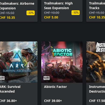
Trailmakers: High
Trailmake
Trailmakers: Airborne
Seas Expansion
Tracks
Expansion
CHF 10.00
CHF 15.50
CHF 15.50
-50%
-33%
CHF 5.00
CHF 10.35
CHF 10.35
ARK: Survival
Abiotic Factor
Instrumen
Ascended
Destructi
CHF 36.80+
CHF 39.00+
CHF 17.50