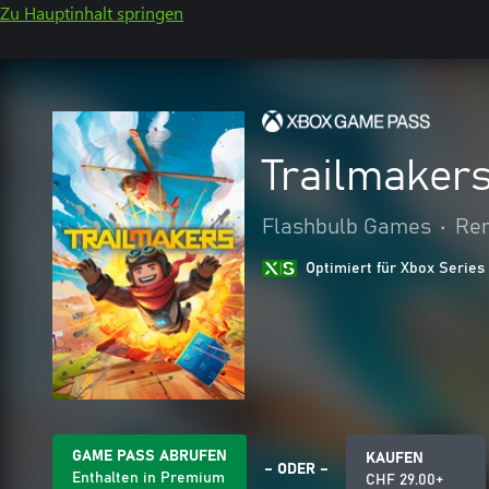
Zu Hauptinhalt springen
Trailmaker
Flashbulb Games
•
Ren
Optimiert für Xbox Series
GAME PASS ABRUFEN
KAUFEN
– ODER –
Enthalten in Premium
CHF 29.00+