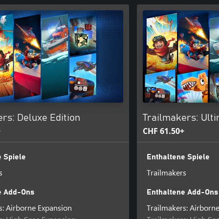
rs: Deluxe Edition
Trailmakers: Ulti
+
CHF 61.50+
 Spiele
Enthaltene Spiele
s
Trailmakers
e Add-Ons
Enthaltene Add-Ons
s: Airborne Expansion
Trailmakers: Airborn