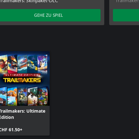
Trailmakers: Skinpaket-DLC
Trailmaker
ene Fahrzeuge für unterschiedliche
Sticker: Ac
ielermodus.
Trailmaker
GEHE ZU SPIEL
Ingenieuren – und wirst entsandt,
inschaft von Fröschen, die von
slos den Planeten und stehlen
Trailmakers: Ultimate
Edition
CHF 61.50+