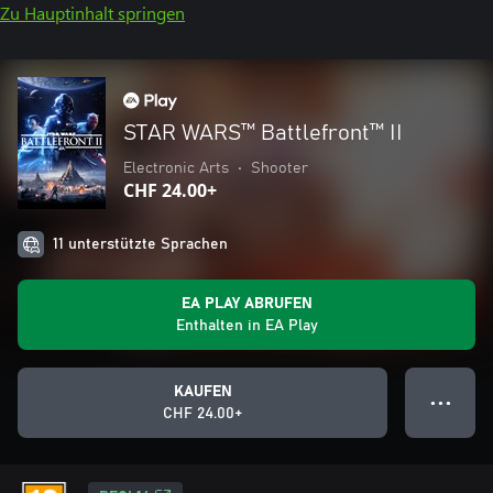
Zu Hauptinhalt springen
STAR WARS™ Battlefront™ II
Electronic Arts
•
Shooter
CHF 24.00+
11 unterstützte Sprachen
EA PLAY ABRUFEN
Enthalten in EA Play
KAUFEN
● ● ●
CHF 24.00+