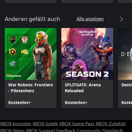
Alle anzeigen
Anderen gefällt auch
War Robots: Frontiers
SPLITGATE: Arena
Desti
- Pilotenherz
Reloaded
Kostenlos+
Kostenlos+
Kost
XBOX konsolen
XBOX-Spiele
XBOX Game Pass
XBOX-Zubehör
XBOX-News
XBOX Support
Feedback
Community-Standards