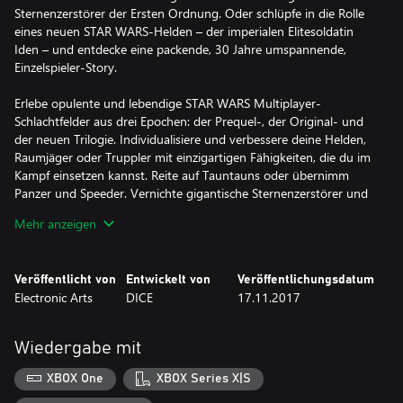
Sternenzerstörer der Ersten Ordnung. Oder schlüpfe in die Rolle
eines neuen STAR WARS-Helden – der imperialen Elitesoldatin
Iden – und entdecke eine packende, 30 Jahre umspannende,
Einzelspieler-Story.
Erlebe opulente und lebendige STAR WARS Multiplayer-
Schlachtfelder aus drei Epochen: der Prequel-, der Original- und
der neuen Trilogie. Individualisiere und verbessere deine Helden,
Raumjäger oder Truppler mit einzigartigen Fähigkeiten, die du im
Kampf einsetzen kannst. Reite auf Tauntauns oder übernimm
Panzer und Speeder. Vernichte gigantische Sternenzerstörer und
setze die Macht ein, um gegen legendäre Charaktere wie Kylo
Mehr anzeigen
Ren, Darth Maul oder Han Solo zu bestehen, während du deine
Rolle in einem Spielerlebnis einnimmst, das von zeitlosen STAR
WARS-Filmen aus 40 Jahren inspiriert ist.
Veröffentlicht von
Entwickelt von
Veröffentlichungsdatum
Electronic Arts
DICE
17.11.2017
Bestimme die Reise deines eigenen STAR WARS-Helden.
ZENTRALE FEATURES:
Wiedergabe mit
Ein neuer Held, eine unerzählte Geschichte
Schlüpfe im Rahmen einer packenden, mehr als 30 Jahre
XBOX One
XBOX Series X|S
umspannenden, neuen STAR WARS™-Kampagne, die als Brücke