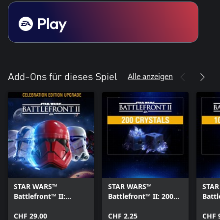
Alle anzeigen
Add-Ons für dieses Spiel
STAR WARS™
STAR WARS™
STAR
Battlefront™ II:
Battlefront™ II: 200
Battl
Celebration Edition-
Kristalle-Pack
Krist
Upgrade
CHF 29.00
CHF 2.25
CHF 