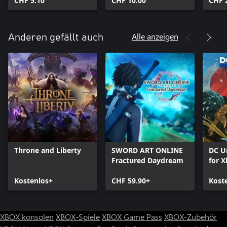
CHF 5.10
CHF 10.00
CHF 
Alle anzeigen
Anderen gefällt auch
Throne and Liberty
SWORD ART ONLINE
DC U
Fractured Daydream
for X
Kostenlos+
CHF 59.90+
Kost
XBOX konsolen
XBOX-Spiele
XBOX Game Pass
XBOX-Zubehör