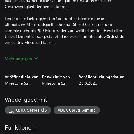
das dir das authentische Gefühl gibt, mit halsbrecherischer
Geschwindigkeit Rennen zu fahren.
Finde deine Lieblingsmotorräder und entdecke neue im
ultimativen Motorradspiel! Fahre auf über 35 Strecken und
sammle mehr als 200 Motorräder von weltbekannten Herstellern.
Jedes Element ist so gestaltet, dass es sich anfühlt, als würdest du
ein echtes Motorrad fahren.
DER WEG IST LANG
Mehr anzeigen
Es ist nicht immer Geschwindigkeit, die Rennen gewinnt - der
Endurance-Modus belohnt Ausdauer und Strategie. Die Zeit
spielt hier keine Rolle und du kannst nach Herzenslust fahren und
Veröffentlicht von
Entwickelt von
Veröffentlichungsdatum
dabei speichern, eine Pause einlegen und später wieder
Milestone S.r.l.
Milestone S.r.l.
23.8.2023
einsteigen. Achte nur darauf, dass du Benzin und Boxenstopps im
Auge behältst - diese Lebensadern können schnell zu deinem
schlimmsten Albtraum werden!
Wiedergabe mit
VOM NIEMAND ZUM HELDEN
XBOX Series X|S
XBOX Cloud Gaming
Starte in deiner Garage, schaffe den Aufstieg und werde im
neuen Karrieremodus zum besten Rennfahrer der Welt.
Fahre gegen immer bessere Rivalen, echte Hindernisse, die
Funktionen
zwischen dir und der Ziellinie stehen. Lerne, die verschiedenen