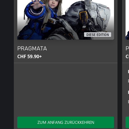
diesem Spiel deine Multitasking-Fähigkeiten bis an ihre Grenzen b
*Raytracing wird auf der Xbox Series S nicht unterstützt.
©CAPCOM
DIESE EDITION
PRAGMATA is a trademark and/or registered trademark of CAPCO
subsidiaries in the U.S. and/or other countries.
PRAGMATA
P
CHF 59.90+
C
ZUM ANFANG ZURÜCKKEHREN