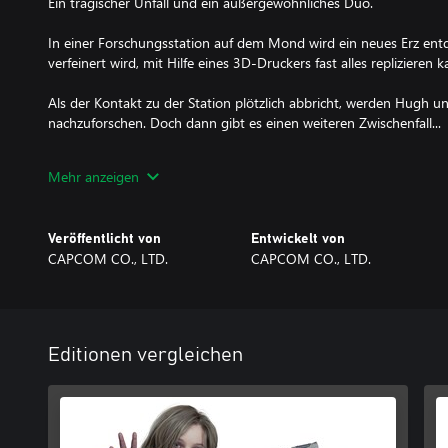
Ein tragischer Unfall und ein außergewöhnliches Duo.
In einer Forschungsstation auf dem Mond wird ein neues Erz entde
verfeinert wird, mit Hilfe eines 3D-Druckers fast alles replizieren k
Als der Kontakt zu der Station plötzlich abbricht, werden Hugh 
nachzuforschen. Doch dann gibt es einen weiteren Zwischenfall...
Hugh wird von Diana gerettet, einer Androidin, die alleine in der 
Mehr anzeigen
müssen sich verbünden, um einen Weg zur Erde zu finden. Dabei 
die Station bahnen, die von einer KI kontrolliert wird, die vor fas
aufzuhalten.
Veröffentlicht von
Entwickelt von
CAPCOM CO., LTD.
CAPCOM CO., LTD.
Über den Mondhorizont erstrecken sich halbfertige Nachbauten vo
während drinnen nur vereinzelte Spuren der verschwundenen Be
verborgene Wahrheit erwartet Hugh und Diana am Ende ihrer Re
Kontrolliere zwei Charaktere – gleichzeitig!
Editionen vergleichen
Kontrolliere Hugh, der sich bewegt, schießt und springt, während 
Hacking kontrollierst.
Dich erwartet ein erfrischend neuer Mix von verschiedenen Game