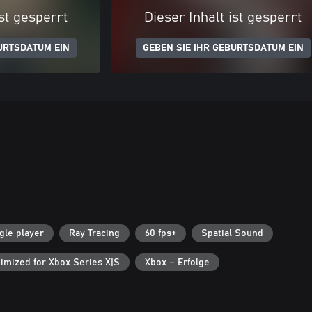
ist gesperrt
Dieser Inhalt ist gesperrt
URTSDATUM EIN
GEBEN SIE IHR GEBURTSDATUM EIN
gle player
Ray Tracing
60 fps+
Spatial Sound
imized for Xbox Series X|S
Xbox – Erfolge