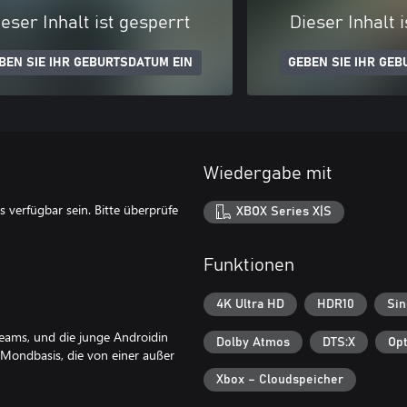
eser Inhalt ist gesperrt
Dieser Inhalt 
BEN SIE IHR GEBURTSDATUM EIN
GEBEN SIE IHR GEB
Wiedergabe mit
s verfügbar sein. Bitte überprüfe
XBOX Series X|S
Funktionen
4K Ultra HD
HDR10
Sin
teams, und die junge Androidin
Dolby Atmos
DTS:X
Opt
 Mondbasis, die von einer außer
Xbox – Cloudspeicher