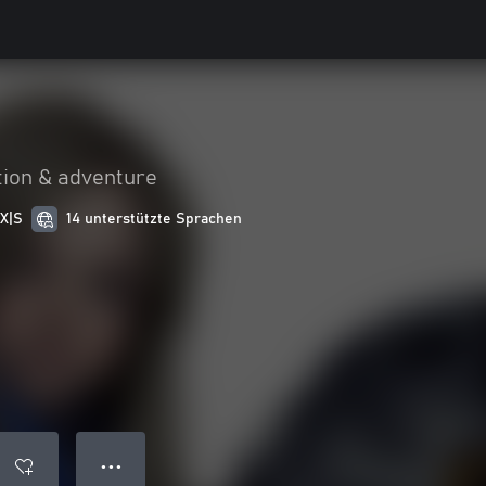
tion & adventure
 X|S
14 unterstützte Sprachen
● ● ●