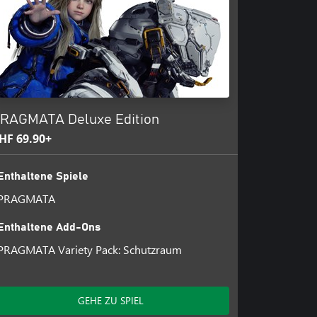
ringst.
M CO., LTD. and/or its
RAGMATA Deluxe Edition
HF 69.90+
Enthaltene Spiele
PRAGMATA
Enthaltene Add-Ons
PRAGMATA Variety Pack: Schutzraum
GEHE ZU SPIEL