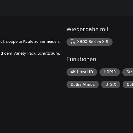
Wiedergabe mit
rauf, doppelte Käufe zu vermeiden.
XBOX Series X|S
nd dem Variety Pack: Schutzraum.
Funktionen
4K Ultra HD
HDR10
Sin
Dolby Atmos
DTS:X
Opt