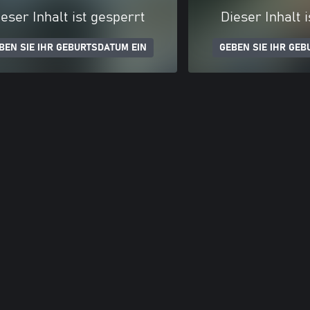
eser Inhalt ist gesperrt
Dieser Inhalt 
BEN SIE IHR GEBURTSDATUM EIN
GEBEN SIE IHR GEB