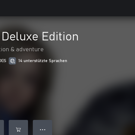
eluxe Edition
tion & adventure
 X|S
14 unterstützte Sprachen
● ● ●