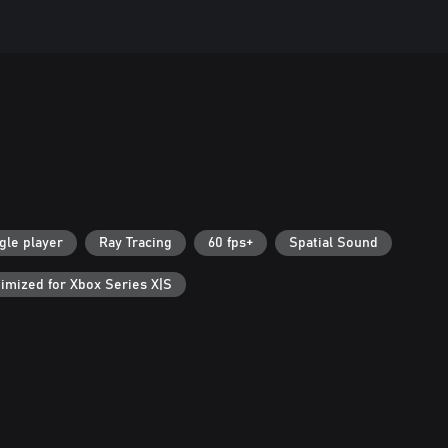
gle player
Ray Tracing
60 fps+
Spatial Sound
imized for Xbox Series X|S