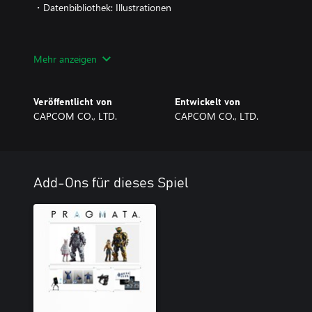
・Datenbibliothek: Illustrationen
"Ich gehe mit dir. Egal, wohin."
Mehr anzeigen
Pragmata ist ein Sci-Fi-Action-Adventure-Spiel von Capcom.
Veröffentlicht von
Entwickelt von
Begleitet Hugh, ein Mitglied eines verunglückten Untersuchungs
CAPCOM CO., LTD.
CAPCOM CO., LTD.
Diana bei ihrer Suche nach einem Weg zur Erde und raus aus der
Kontrolle geratenen KI übernommenen wurde.
Ein tragischer Unfall und ein außergewöhnliches Duo.
Add-Ons für dieses Spiel
In einer Forschungsstation auf dem Mond wird ein neues Erz entde
verfeinert wird, mit Hilfe eines 3D-Druckers fast alles replizieren k
Als der Kontakt zu der Station plötzlich abbricht, werden Hugh 
nachzuforschen. Doch dann gibt es einen weiteren Zwischenfall...
Hugh wird von Diana gerettet, einer Androidin, die alleine in der 
müssen sich verbünden, um einen Weg zur Erde zu finden. Dabei 
die Station bahnen, die von einer KI kontrolliert wird, die vor fas