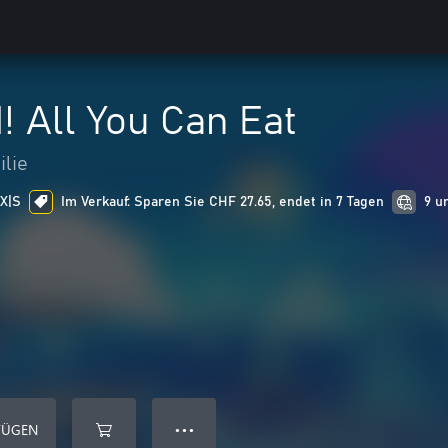
 All You Can Eat
ilie
 X|S
Im Verkauf: Sparen Sie CHF 27.65, endet in 7 Tagen
9 u
FÜGEN
● ● ●