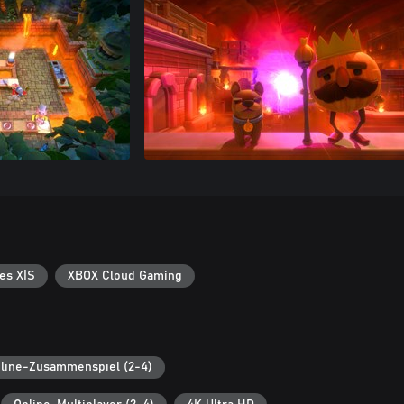
es X|S
XBOX Cloud Gaming
line-Zusammenspiel (2-4)