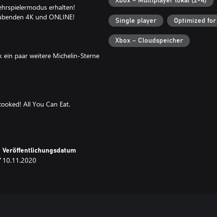
Xbox – Multiplayer lokal (2-4)
hrspielermodus erhalten!
raubenden 4K und ONLINE!
Single player
Optimized for
Xbox – Cloudspeicher
 ein paar weitere Michelin-Sterne
cooked! All You Can Eat.
- und den Übungsmodus und – ganz
Veröffentlichungsdatum
he von Optionen, um das Spiel
7
10.11.2020
n sind länger und Level können
eler wie möglich mitkochen