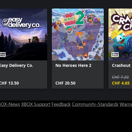
Texte sind auch für Spieler mit
l You Can Eat ein Festmahl
Easy Delivery Co.
No Heroes Here 2
Crashout
CHF 7.20
CHF 13.50
CHF 20.50
CHF 4.65
BOX-News
XBOX Support
Feedback
Community-Standards
Warnu