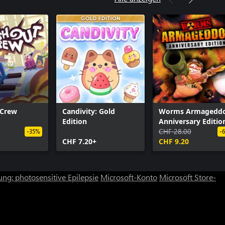
 Crew
Candivity: Gold
Worms Armageddo
Edition
Anniversary Editio
CHF 28.00
-35%
-
CHF 7.20+
CHF 9.20
ng: photosensitive Epilepsie
Microsoft-Konto
Microsoft Store-