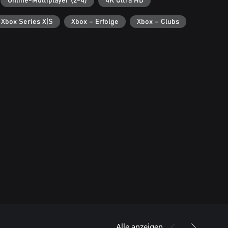
Online-Multiplayer (2-4)
4K Ultra HD
 Xbox Series X|S
Xbox – Erfolge
Xbox – Clubs
Alle anzeigen