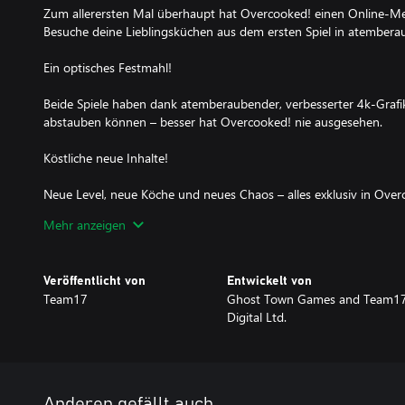
Zum allerersten Mal überhaupt hat Overcooked! einen Online-Me
Besuche deine Lieblingsküchen aus dem ersten Spiel in atembe
Ein optisches Festmahl!
Beide Spiele haben dank atemberaubender, verbesserter 4k-Grafik
abstauben können – besser hat Overcooked! nie ausgesehen.
Köstliche neue Inhalte!
Neue Level, neue Köche und neues Chaos – alles exklusiv in Over
Mehr anzeigen
Mehrere Modi!
Stürz dich mit anderen Spielern in die Kampagne, den Survival
Veröffentlicht von
Entwickelt von
neu in All You Can Eat – den Hilfe-Modus! Dieser bietet eine Rei
Team17
Ghost Town Games and Team1
weniger hektisch zu machen: Rezepte laufen langsamer ab, Runde
Digital Ltd.
übersprungen werden.
Zugänglich für alle!
Overcooked! All You Can Eat enthält Features, damit so viele Spi
Anderen gefällt auch