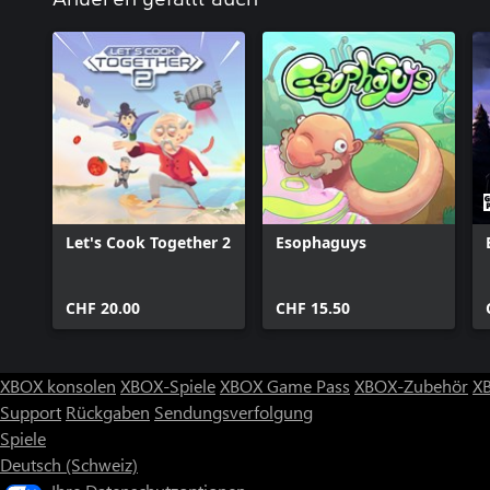
können! Die Benutzeroberfläche kann beliebig vergrößert werden, 
Leseschwäche gut zu erkennen !
Reise zurück zum Zwiebelkönigreich und koche in Overcooked! Al
epischen Ausmaßes.
Let's Cook Together 2
Esophaguys
CHF 20.00
CHF 15.50
XBOX konsolen
XBOX-Spiele
XBOX Game Pass
XBOX-Zubehör
X
Support
Rückgaben
Sendungsverfolgung
Spiele
Deutsch (Schweiz)