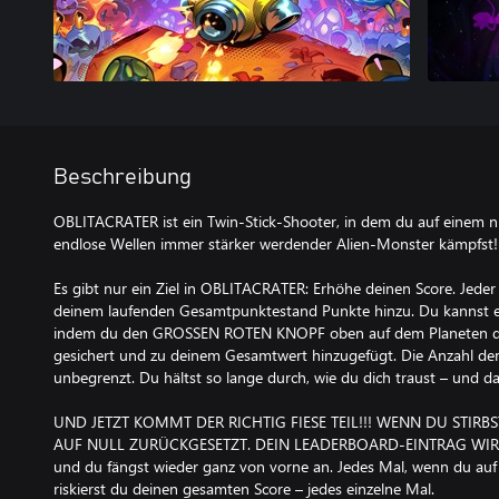
Beschreibung
OBLITACRATER ist ein Twin-Stick-Shooter, in dem du auf einem n
endlose Wellen immer stärker werdender Alien-Monster kämpfst!
Es gibt nur ein Ziel in OBLITACRATER: Erhöhe deinen Score. Jede
deinem laufenden Gesamtpunktestand Punkte hinzu. Du kannst e
indem du den GROSSEN ROTEN KNOPF oben auf dem Planeten drü
gesichert und zu deinem Gesamtwert hinzugefügt. Die Anzahl de
unbegrenzt. Du hältst so lange durch, wie du dich traust – und da
UND JETZT KOMMT DER RICHTIG FIESE TEIL!!! WENN DU STIRB
AUF NULL ZURÜCKGESETZT. DEIN LEADERBOARD-EINTRAG WI
und du fängst wieder ganz von vorne an. Jedes Mal, wenn du auf 
riskierst du deinen gesamten Score – jedes einzelne Mal.