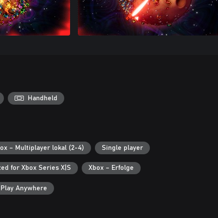
Handheld
ox – Multiplayer lokal (2-4)
Single player
ed for Xbox Series X|S
Xbox – Erfolge
 Play Anywhere