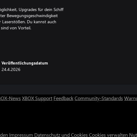
lichkeit, Upgrades für dein Schiff
öhter Bewegungsgeschwindigkeit
r Laserstößen. Du kannst auch
 sind von Vorteil.
!!! FLIEH!!!!
Veröffentlichungsdatum
24.4.2026
BOX-News
XBOX Support
Feedback
Community-Standards
Warnu
nden
Impressum
Datenschutz und Cookies
Cookies verwalten
Nut