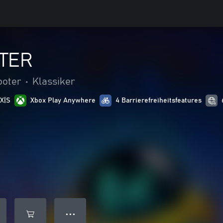
TER
ooter
•
Klassiker
 X|S
Xbox Play Anywhere
4 Barrierefreiheitsfeatures
● ● ●