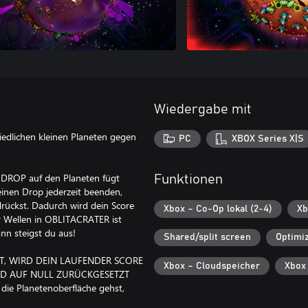
Wiedergabe mit
iedlichen kleinen Planeten gegen
PC
XBOX Series X|S
r DROP auf den Planeten fügt
Funktionen
inen Drop jederzeit beenden,
ckst. Dadurch wird dein Score
Xbox – Co-Op lokal (2-4)
Xb
r Wellen in OBLITACRATER ist
nn steigst du aus!
Shared/split screen
Optimiz
ST, WIRD DEIN LAUFENDER SCORE
Xbox – Cloudspeicher
Xbox
RD AUF NULL ZURÜCKGESETZT
die Planetenoberfläche gehst,