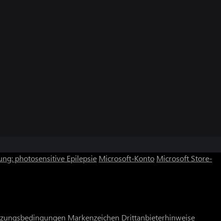
ng: photosensitive Epilepsie
Microsoft-Konto
Microsoft Store-
zungsbedingungen
Markenzeichen
Drittanbieterhinweise