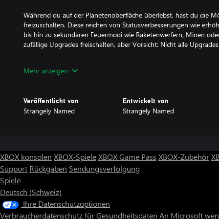
Während du auf der Planetenoberfläche überlebst, hast du die Mög
freizuschalten. Diese reichen von Statusverbesserungen wie erh
bis hin zu sekundären Feuermodi wie Raketenwerfern, Minen ode
zufällige Upgrades freischalten, aber Vorsicht: Nicht alle Upgrades
In OBLITACRATER gibt es kein Ende, also denk daran: FLIEH! FLIEH
Mehr anzeigen
Veröffentlicht von
Entwickelt von
Strangely Named
Strangely Named
XBOX konsolen
XBOX-Spiele
XBOX Game Pass
XBOX-Zubehör
X
Support
Rückgaben
Sendungsverfolgung
Spiele
Deutsch (Schweiz)
Ihre Datenschutzoptionen
Verbraucherdatenschutz für Gesundheitsdaten
An Microsoft we