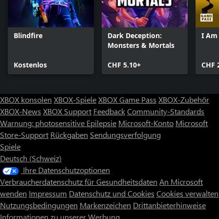
Blindfire
Dark Deception:
I Am
Monsters & Mortals
Kostenlos
CHF 5.10+
CHF 
XBOX konsolen
XBOX-Spiele
XBOX Game Pass
XBOX-Zubehör
XBOX-News
XBOX Support
Feedback
Community-Standards
Warnung: photosensitive Epilepsie
Microsoft-Konto
Microsoft
Store-Support
Rückgaben
Sendungsverfolgung
Spiele
Deutsch (Schweiz)
Ihre Datenschutzoptionen
Verbraucherdatenschutz für Gesundheitsdaten
An Microsoft
wenden
Impressum
Datenschutz und Cookies
Cookies verwalten
Nutzungsbedingungen
Markenzeichen
Drittanbieterhinweise
Informationen zu unserer Werbung