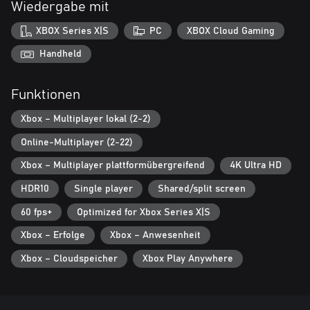
Wiedergabe mit
gegenüber den Medien beeinflussen bevorstehende
Herausforderungen, während deine Zusammenarbeit mit den
XBOX Series X|S
PC
XBOX Cloud Gaming
Teams die Entwicklung der Motorräder vorantreibt. Jede
Entscheidung wird Teil deiner Geschichte.
Handheld
Trainiere und experimentiere
Funktionen
Verlasse den Paddock und entdecke neue Arten des Fahrens.
Trainiere mit Motard-, Flat Track- und Minibike-Disziplinen oder
Xbox – Multiplayer lokal (2-2)
fahre mit Serienbikes, die bei Markenveranstaltungen mit
spezieller Physik vorgestellt werden, auf die Rennstrecke.
Online-Multiplayer (2-22)
Gemeinsame Rennen
Xbox – Multiplayer plattformübergreifend
4K Ultra HD
Tritt online mit vollem Crossplay* an und fahre in neuen Online-
HDR10
Single player
Shared/split screen
Lobbys mit bis zu 22 Fahrern um die Wette. Gestalte dein
Aussehen mit erweiterten Grafik-Editoren und teile deine
60 fps+
Optimized for Xbox Series X|S
Kreationen!
Xbox – Erfolge
Xbox – Anwesenheit
*Nintendo-Plattformen ausgeschlossen
Xbox – Cloudspeicher
Xbox Play Anywhere