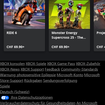
RIDE 6
Monster Energy
Proj
Supercross 25 - The
Official Video Game
CHF 69.90+
CHF 69.90+
CHF 
XBOX konsolen
XBOX-Spiele
XBOX Game Pass
XBOX-Zubehör
XBOX-News
XBOX Support
Feedback
Community-Standards
Warnung: photosensitive Epilepsie
Microsoft-Konto
Microsoft
Store-Support
Rückgaben
Sendungsverfolgung
Spiele
Deutsch (Schweiz)
Ihre Datenschutzoptionen
Verbraucherdatenschutz für Gesundheitsdaten
An Microsoft