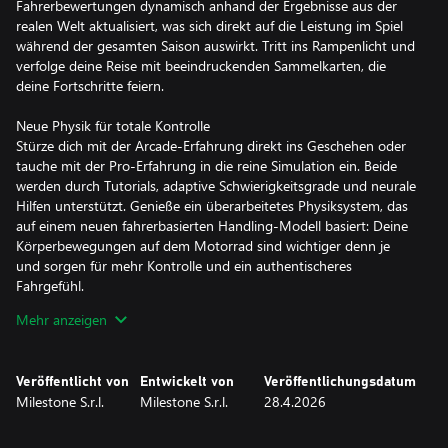
Fahrerbewertungen dynamisch anhand der Ergebnisse aus der
realen Welt aktualisiert, was sich direkt auf die Leistung im Spiel
während der gesamten Saison auswirkt. Tritt ins Rampenlicht und
verfolge deine Reise mit beeindruckenden Sammelkarten, die
deine Fortschritte feiern.
Neue Physik für totale Kontrolle
Stürze dich mit der Arcade-Erfahrung direkt ins Geschehen oder
tauche mit der Pro-Erfahrung in die reine Simulation ein. Beide
werden durch Tutorials, adaptive Schwierigkeitsgrade und neurale
Hilfen unterstützt. Genieße ein überarbeitetes Physiksystem, das
auf einem neuen fahrerbasierten Handling-Modell basiert: Deine
Körperbewegungen auf dem Motorrad sind wichtiger denn je
und sorgen für mehr Kontrolle und ein authentischeres
Fahrgefühl.
Mehr anzeigen
Eine tiefgründigere Karriere
Baue dir dein Vermächtnis vom Anfänger zur Legende mit einem
benutzerdefinierten Fahrer auf oder erlebe die Karriere eines
Veröffentlicht von
Entwickelt von
Veröffentlichungsdatum
offiziellen MotoGP™-Stars noch mal und gestalte sie neu. Deine
Milestone S.r.l.
Milestone S.r.l.
28.4.2026
Reise entwickelt sich Saison für Saison durch
Vertragsverhandlungen, die Dynamik des Fahrermarktes und
Pressekonferenzen, die deine Zukunft prägen. Deine Worte