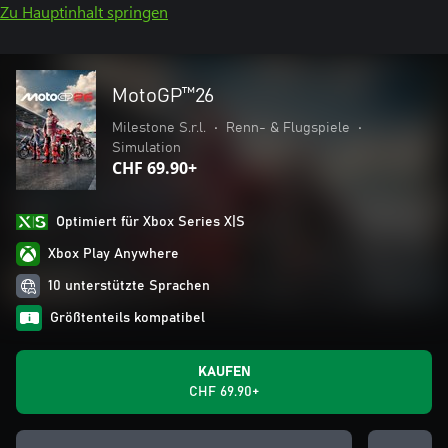
Zu Hauptinhalt springen
MotoGP™26
Milestone S.r.l.
•
Renn- & Flugspiele
•
Simulation
CHF 69.90+
Optimiert für Xbox Series X|S
Xbox Play Anywhere
10 unterstützte Sprachen
Größtenteils kompatibel
KAUFEN
CHF 69.90+