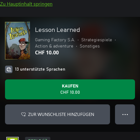
Zu Hauptinhalt springen
Lesson Learned
Gaming Factory S.A.
•
Strategiespiele
•
Action & adventure
•
Sonstiges
CHF 10.00
13 unterstützte Sprachen
KAUFEN
CHF 10.00
ZUR WUNSCHLISTE HINZUFÜGEN
● ● ●