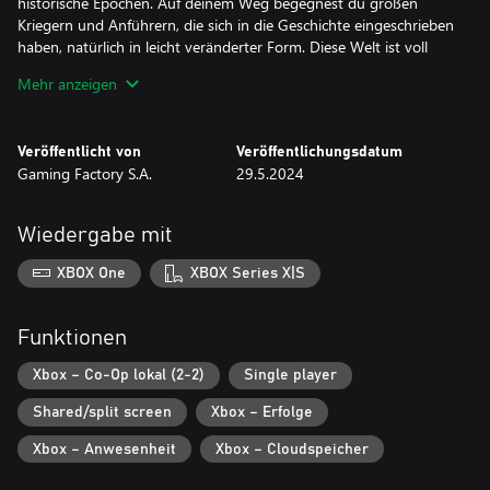
historische Epochen. Auf deinem Weg begegnest du großen
Kriegern und Anführern, die sich in die Geschichte eingeschrieben
haben, natürlich in leicht veränderter Form. Diese Welt ist voll
von seltsamen und dämonischen Kreaturen.
Mehr anzeigen
TÜRME, AUFRÜSTUNGEN UND MINIONEN Sammle Ressourcen
wie Holz und Stein, um Verteidigungstürme zu bauen und
Veröffentlicht von
Veröffentlichungsdatum
aufzurüsten. Neben der Steinschleuder sind sie deine
Gaming Factory S.A.
29.5.2024
Hauptverteidigung gegen deine Gegner. Setze deine Helfer im
Kampf ein, übertrage ihnen einfache Aufgaben und verteidige
deine Basis!
Wiedergabe mit
Koop- und Einzelspielermodi Begib dich auf dieses erstaunliche
XBOX One
XBOX Series X|S
Abenteuer in dieser verrückten Welt entweder allein oder mit
Funktionen
Xbox – Co-Op lokal (2-2)
Single player
Shared/split screen
Xbox – Erfolge
Xbox – Anwesenheit
Xbox – Cloudspeicher