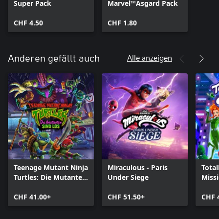
Super Pack
Marvel™Asgard Pack
CHF 4.50
CHF 1.80
Alle anzeigen
Anderen gefällt auch
Teenage Mutant Ninja
Miraculous - Paris
Total
Turtles: Die Mutanten
Under Siege
Miss
sind Los
CHF 41.00+
CHF 51.50+
CHF 