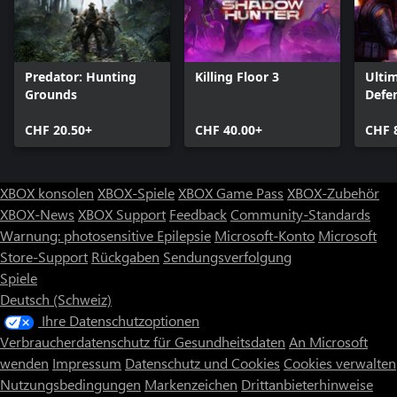
Predator: Hunting
Killing Floor 3
Ulti
Grounds
Defe
CHF 20.50+
CHF 40.00+
CHF 
XBOX konsolen
XBOX-Spiele
XBOX Game Pass
XBOX-Zubehör
XBOX-News
XBOX Support
Feedback
Community-Standards
Warnung: photosensitive Epilepsie
Microsoft-Konto
Microsoft
Store-Support
Rückgaben
Sendungsverfolgung
Spiele
Deutsch (Schweiz)
Ihre Datenschutzoptionen
Verbraucherdatenschutz für Gesundheitsdaten
An Microsoft
wenden
Impressum
Datenschutz und Cookies
Cookies verwalten
Nutzungsbedingungen
Markenzeichen
Drittanbieterhinweise