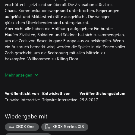
erschüttert – jetzt sind sie überall. Die Zivilisation stürzt ins
Chaos, Kommunikationswege sind unterbrochen, Regierungen
aufgelöst und Militärstreitkräfte ausgelöscht. Die wenigen
glücklichen Überlebenden sind untergetaucht.
Aber nicht alle haben die Hoffnung aufgegeben: Ein bunter
Haufen Zivilisten, Soldaten und Söldner hat sich zusammengetan,
um die Zeds von Basen in ganz Europa aus zu bekämpfen. Wenn
ein Ausbruch bemerkt wird, werden die Spieler in die Zonen voller
Zeds geschickt, um die Bedrohung mit allen Mitteln zu
bekämpfen. Willkommen zu Killing Floor.
HIGHLIGHTS:
Mehr anzeigen
• Exklusive Inhalte für Xbox One – Sprühe Zeds mit flüssigem
Stickstoff ein und schlage sie in Stücke – der Freeze Thrower ist
eine exklusive Waffe für Xbox One für den Überlebenskünstler-
Veröffentlicht von
Entwickelt von
Veröffentlichungsdatum
Vorteil. Der Freeze Thrower hat acht Waffen-Skins, um sein
Tripwire Interactive
Tripwire Interactive
29.8.2017
Aussehen deinen Wünschen anzupassen. Außerdem erhältst du
die Uniform Wasteland Armor, ein kosmetisches Outfit nur für
Xbox One-Spieler, in fünf verschiedenen Stilen. Killing Floor 2
Wiedergabe mit
enthält sämtliche bereits erschienenen Zusatzinhalte,
einschließlich Tropical Bash und The Descent sowie Elemente der
XBOX One
XBOX Series X|S
Summer Sideshow.