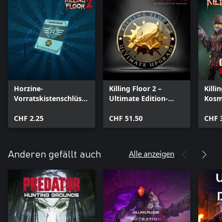
Horzine-
Killing Floor 2 –
Killi
Vorratskistenschlüsse
Ultimate Edition-
Kosm
l
Upgrade
CHF 2.25
CHF 51.50
CHF 
Alle anzeigen
Anderen gefällt auch