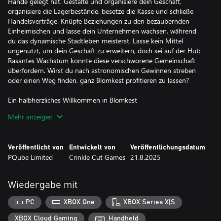
Hände gelegt hat. Gestalte und organisiere dein Geschäft,
organisiere die Lagerbestände, besetze die Kasse und schließe
Handelsverträge. Knüpfe Beziehungen zu den bezaubernden
Einheimischen und lasse dein Unternehmen wachsen, während
du das dynamische Stadtleben meisterst. Lasse kein Mittel
ungenutzt, um dein Geschäft zu erweitern, doch sei auf der Hut:
Rasantes Wachstum könnte diese verschworene Gemeinschaft
überfordern. Wirst du nach astronomischen Gewinnen streben
oder einen Weg finden, ganz Blomkest profitieren zu lassen?
Ein halbherzliches Willkommen in Blomkest
Deine Tante hat dir die Verwaltung des Ladens „Discounty“ in
Mehr anzeigen
dem abgetakelten Hafennest Blomkest anvertraut. Sei
vorsichtig – nicht alle wünschen dir Erfolg.
Veröffentlicht von
Entwickelt von
Veröffentlichungsdatum
Gewinne neue Freunde (oder mache dir verbitterte Feinde)
PQube Limited
Crinkle Cut Games
21.8.2025
Nach Ladenschluss erkundest du Blomkest und lernst seine
Bewohner kennen. Mach sie zu treuen Discounty-Kunden und
lüfte die Geheimnisse des Städtchens.
Wiedergabe mit
Gestalte und dekoriere deinen eigenen Laden
PC
XBOX One
XBOX Series X|S
Arrangiere Regale und Produkte neu, um deinen Laden
attraktiver und effizienter zu machen. Verziere einladende Gänge
XBOX Cloud Gaming
Handheld