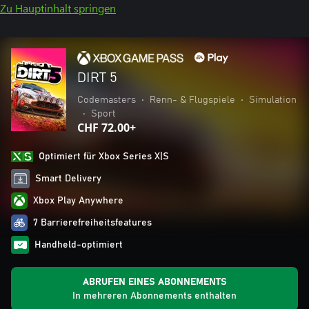
Zu Hauptinhalt springen
DIRT 5
Codemasters
•
Renn- & Flugspiele
•
Simulation
•
Sport
CHF 72.00+
Optimiert für Xbox Series X|S
Smart Delivery
Xbox Play Anywhere
7 Barrierefreiheitsfeatures
Handheld-optimiert
ABRUFEN EINES ABONNEMENTS
In mehreren Abonnements enthalten