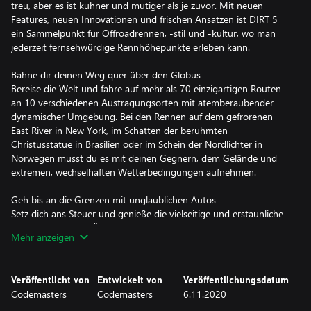
treu, aber es ist kühner und mutiger als je zuvor. Mit neuen
Features, neuen Innovationen und frischen Ansätzen ist DIRT 5
ein Sammelpunkt für Offroadrennen, -stil und -kultur, wo man
jederzeit fernsehwürdige Rennhöhepunkte erleben kann.
Bahne dir deinen Weg quer über den Globus
Bereise die Welt und fahre auf mehr als 70 einzigartigen Routen
an 10 verschiedenen Austragungsorten mit atemberaubender
dynamischer Umgebung. Bei den Rennen auf dem gefrorenen
East River in New York, im Schatten der berühmten
Christusstatue in Brasilien oder im Schein der Nordlichter in
Norwegen musst du es mit deinen Gegnern, dem Gelände und
extremen, wechselhaften Wetterbedingungen aufnehmen.
Geh bis an die Grenzen mit unglaublichen Autos
Setz dich ans Steuer und genieße die vielseitige und erstaunliche
Auswahl an Autos. Überwinde das schwierigste Gelände mit
Mehr anzeigen
Felsklettermaschinen, fahre mit kultigen Rallye-Autos auf neuen
Strecken oder erlebe die unbändige Kraft von Sprint-Autos mit
900 PS. Rallyecross- und GT-Wagen, Unlimited Trucks und
Veröffentlicht von
Entwickelt von
Veröffentlichungsdatum
Muscle Cars machen die ultimative Offroad-Garage komplett.
Codemasters
Codemasters
6.11.2020
Steh im Rampenlicht, bei einer Karriere mit Starbesetzung