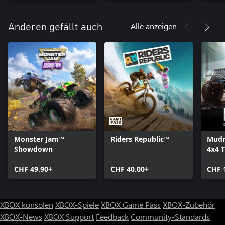
Alle anzeigen
Anderen gefällt auch
Monster Jam™
Riders Republic™
Mudn
Showdown
4x4 T
Simu
CHF 49.90+
CHF 40.00+
CHF 
XBOX konsolen
XBOX-Spiele
XBOX Game Pass
XBOX-Zubehör
XBOX-News
XBOX Support
Feedback
Community-Standards