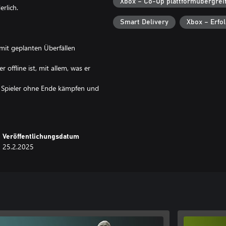
Xbox – Co-Op plattformübergrei
rlich.
Smart Delivery
Xbox – Erfo
mit geplanten Überfällen
 offline ist, mit allem, was er
m Spieler ohne Ende kämpfen und
t anderen Spielern und kann nicht
ehlen diesen Spielmodus zum
Veröffentlichungsdatum
25.2.2025
nen Überfälle erlaubt sind.
 Bausystem ist intuitiv, einfach
Bonus im Spiel einbringen. Sichern
Geschütztürmen und Fallen. Stellen