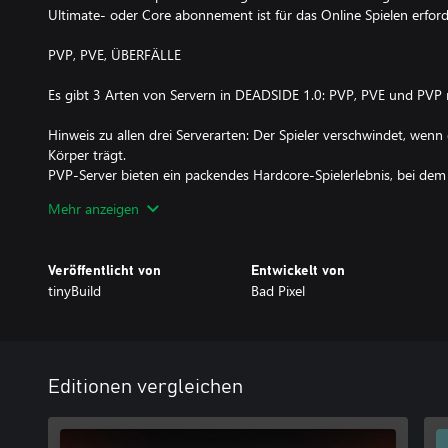
Ultimate- oder Core abonnement ist für das Online Spielen erforde
PVP, PVE, ÜBERFÄLLE
Es gibt 3 Arten von Servern in DEADSIDE 1.0: PVP, PVE und PVP 
Hinweis zu allen drei Serverarten: Der Spieler verschwindet, wenn er
Körper trägt.
PVP-Server bieten ein packendes Hardcore-Spielerlebnis, bei de
andere Basen überfallen können.
Mehr anzeigen
Auf PVE-Servern geht es entspannter zu. Dort interagiert man mi
gegeneinander kämpfen oder andere Basen überfallen. Wir empf
Veröffentlicht von
Entwickelt von
Erlernen des Spiels.
tinyBuild
Bad Pixel
Bei PVP mit geplanten Überfällen gibt es spezifische Zeiten, zu de
BASENBAU UND KOMFORTSYSTEM
Editionen vergleichen
Bauen Sie eine entlegene Hütte oder eine bewehrte Festung. Unser
und bietet viele Komfortgegenstände, die Ihnen einen nützlichen 
Sie Ihre Basis mit passiven Verteidigungsanlagen, beispielsweise 