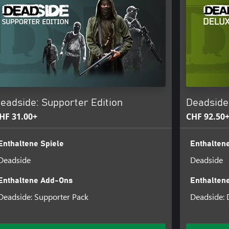
 vor Räubern.
ischen, apokalyptischen Welt.
rohliche NPCs patrouillieren die
bt keine Stufen und keine Leisten.
üstung.
eadside: Supporter Edition
Deadside
IDE gibt es Boote, Motorräder,
HF 31.00+
CHF 92.50
queren. Sichern Sie Ihre Fahrzeuge
Enthaltene Spiele
Enthaltene
Deadside
Deadside
klar auf der Karte markiert sind.
Enthaltene Add-Ons
Enthalten
Deadside: Supporter Pack
Deadside: 
n Sie zwischen 32 Feuerwaffen und
ung, Schalldämpfern und anderen