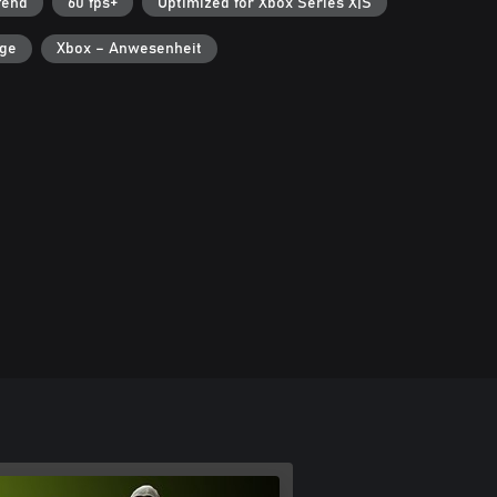
fend
60 fps+
Optimized for Xbox Series X|S
lge
Xbox – Anwesenheit