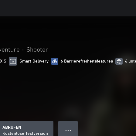
venture
•
Shooter
 X|S
Smart Delivery
6 Barrierefreiheitsfeatures
6 unt
ABRUFEN
● ● ●
Kostenlose Testversion