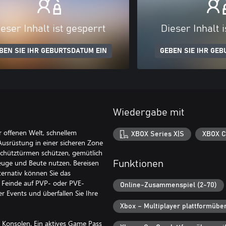
eser Inhalt ist gesperrt
Dieser Inhalt 
BEN SIE IHR GEBURTSDATUM EIN
GEBEN SIE IHR GEB
Wiedergabe mit
 offenen Welt, schnellem
XBOX Series X|S
XBOX C
 Ausrüstung in einer sicheren Zone
eschütztürmen schützen, gemütlich
zeuge und Beute nutzen. Bereisen
Funktionen
ternativ können Sie das
 Feinde auf PVP- oder PVE-
Online-Zusammenspiel (2-70)
er Events und überfallen Sie Ihre
Xbox – Multiplayer plattformübe
 Konsolen. Ein aktives Game Pass