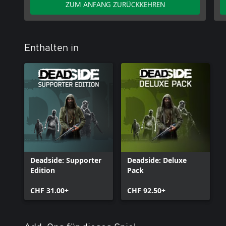
ZUM ANFANG ZURÜCKKEHREN
Modulen. Sie haben eine andere Taktik im Sinn? Stellen Sie Stolperf
zum Wiedereinstieg ins Spiel und setzen Sie Rauchgranaten für 
Kampfsystem hat es in sich.
Enthalten in
Deadside: Supporter
Deadside: Deluxe
Edition
Pack
CHF 31.00+
CHF 92.50+