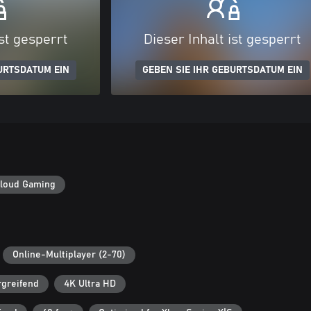
ist gesperrt
Dieser Inhalt ist gesperrt
URTSDATUM EIN
GEBEN SIE IHR GEBURTSDATUM EIN
loud Gaming
Online-Multiplayer (2-70)
rgreifend
4K Ultra HD